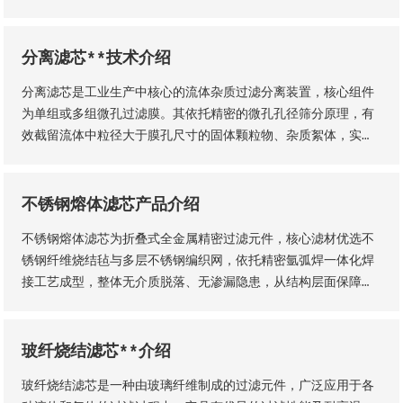
等核心性能仍会存在显著差异，直接影响过滤工况的稳定性、过
滤成品品质及设备运行效率。因此，工业用户需结合实际生产工
况，依托**技术维度精准选型，具体选型标准与实施方法如下
分离滤芯**技术介绍
分离滤芯是工业生产中核心的流体杂质过滤分离装置，核心组件
为单组或多组微孔过滤膜。其依托精密的微孔孔径筛分原理，有
效截留流体中粒径大于膜孔尺寸的固体颗粒物、杂质絮体，实现
气、液两相流体的净化分离，保障流体介质洁净度，是工业过滤
净化系统的关键核心部件。该设备适配性极强，广泛应用于化
工、石油、钢铁、矿山等各类工业场景，为工业化稳定生产、产
不锈钢熔体滤芯产品介绍
品提质增效提供核心支撑。
不锈钢熔体滤芯为折叠式全金属精密过滤元件，核心滤材优选不
锈钢纤维烧结毡与多层不锈钢编织网，依托精密氩弧焊一体化焊
接工艺成型，整体无介质脱落、无渗漏隐患，从结构层面保障了
滤芯的机械强度、密封稳定性与长期服役性能。
玻纤烧结滤芯**介绍
玻纤烧结滤芯是一种由玻璃纤维制成的过滤元件，广泛应用于各