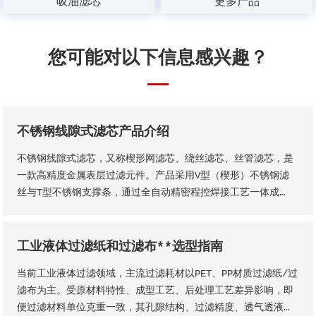
吸油滤芯
更多产品
您可能对以下信息感兴趣？
不锈钢线隙式滤芯产品介绍
不锈钢线隙式滤芯，又称楔形网滤芯、绕丝滤芯​、丝管滤芯，是
一款高精度金属表层过滤元件。产品采用V型（楔形）不锈钢滤
丝与T型不锈钢支撑条，通过全自动精密程控焊接工艺一体成
型，结构稳固无断点，可根据工况需求适配各类连接接口。产品
形态灵活多元，可加工为筛管、筛板、筛片、筛篮、振动筛网、
异型滤芯等多种结构，且支持滤缝规格、丝径尺寸等核心参数个
工业液体过滤纸和过滤布**选型指南
性化定制。本厂出品的楔形网滤芯具备滤隙均匀、板面平整圆
当前工业液体过滤领域，主流过滤耗材以PET、PP材质过滤纸/过
润、过滤精度稳定、机械强度高、经久耐用等核心品质优势。
滤布为主。受原材料特性、成型工艺、后处理工艺差异影响，即
便过滤材料单位克重一致，其孔隙结构、过滤精度、透气透液性