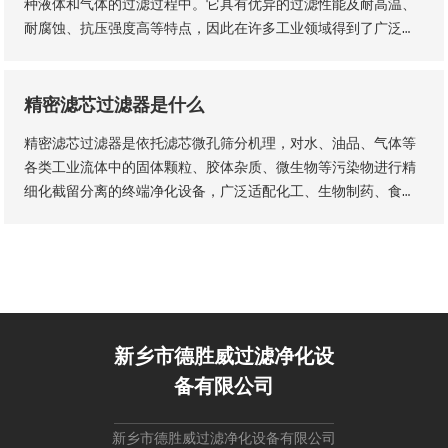
种液体和气体的过滤过程中。它具有优异的过滤性能及耐高温、
耐腐蚀、抗压强度高等特点，因此在许多工业领域得到了广泛的
应用。玻纤烧结滤芯的主要材料是玻璃纤维采用独特的烧结工艺
制成的。
精密滤芯过滤器是什么
精密滤芯过滤器是依托滤芯微孔筛分机理，对水、油品、气体等
各类工业流体中的固体颗粒、胶体杂质、微生物等污染物进行精
细化截留分离的终端净化设备，广泛适配化工、生物制药、食品
加工、纯水制备、液压传动等工业场景，是流体纯化、工艺品质
管控、设备防护的核心配套设备。设备核心优势为过滤精度可
控、运行工况稳定、运维流程简易，可适配连续化工业生产工
艺。
新乡市德胜威过滤净化设
备有限公司
新乡市德胜威过滤净化设备有限公司