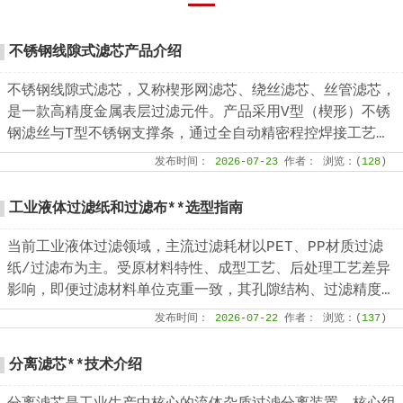
不锈钢线隙式滤芯产品介绍
不锈钢线隙式滤芯，又称楔形网滤芯、绕丝滤芯​、丝管滤芯，
是一款高精度金属表层过滤元件。产品采用V型（楔形）不锈
钢滤丝与T型不锈钢支撑条，通过全自动精密程控焊接工艺一
体成型，结构稳固无断点，可根据工况需求适配各类连接接
发布时间：
2026-07-23
作者：
浏览：(
128
)
口。产品形态灵活多元，可加工为筛管、筛板、筛片、筛篮、
振动筛网、异型滤芯等多种结构，且支持滤缝规格、丝径尺寸
工业液体过滤纸和过滤布**选型指南
等核心参数个性化定制。本厂出品的楔形网滤芯具备滤隙均
匀、板面平整圆润、过滤精度稳定、机械强度高、经久耐用等
当前工业液体过滤领域，主流过滤耗材以PET、PP材质过滤
核心品质优势。
纸/过滤布为主。受原材料特性、成型工艺、后处理工艺差异
影响，即便过滤材料单位克重一致，其孔隙结构、过滤精度、
透气透液性等核心性能仍会存在显著差异，直接影响过滤工况
发布时间：
2026-07-22
作者：
浏览：(
137
)
的稳定性、过滤成品品质及设备运行效率。因此，工业用户需
结合实际生产工况，依托**技术维度精准选型，具体选型标
分离滤芯**技术介绍
准与实施方法如下