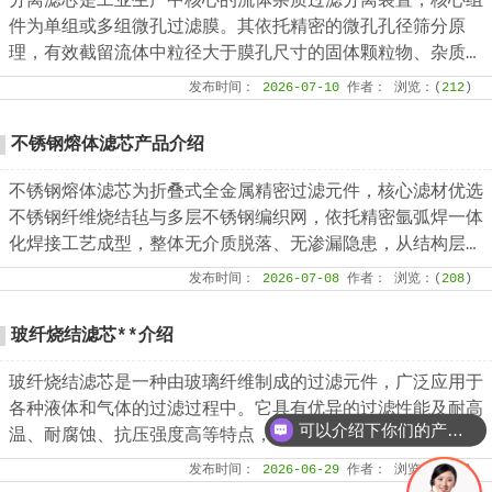
分离滤芯是工业生产中核心的流体杂质过滤分离装置，核心组
件为单组或多组微孔过滤膜。其依托精密的微孔孔径筛分原
理，有效截留流体中粒径大于膜孔尺寸的固体颗粒物、杂质絮
体，实现气、液两相流体的净化分离，保障流体介质洁净度，
发布时间：
2026-07-10
作者：
浏览：(
212
)
是工业过滤净化系统的关键核心部件。该设备适配性极强，广
泛应用于化工、石油、钢铁、矿山等各类工业场景，为工业化
不锈钢熔体滤芯产品介绍
稳定生产、产品提质增效提供核心支撑。
不锈钢熔体滤芯为折叠式全金属精密过滤元件，核心滤材优选
不锈钢纤维烧结毡与多层不锈钢编织网，依托精密氩弧焊一体
化焊接工艺成型，整体无介质脱落、无渗漏隐患，从结构层面
保障了滤芯的机械强度、密封稳定性与长期服役性能。
发布时间：
2026-07-08
作者：
浏览：(
208
)
玻纤烧结滤芯**介绍
玻纤烧结滤芯是一种由玻璃纤维制成的过滤元件，广泛应用于
各种液体和气体的过滤过程中。它具有优异的过滤性能及耐高
可以介绍下你们的产品么？
温、耐腐蚀、抗压强度高等特点，因此在许多工业领域得到了
广泛的应用。玻纤烧结滤芯的主要材料是玻璃纤维采用独特的
发布时间：
2026-06-29
作者：
浏览：(
109
)
烧结工艺制成的。