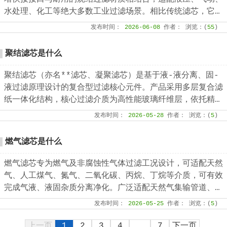
水处理、化工等绝大多数工业过滤场景。相比传统滤芯，它安
装*简单、过滤*干净、*耐用、适配范围*广，四大核心优势
发布时间：
2026-06-08
作者：
浏览：(
55
)
全方位满足工业过滤刚需
聚结滤芯是什么
聚结滤芯（亦名**滤芯、凝聚滤芯）是基于液-液分离、固-
液过滤原理设计的复合型过滤核心元件。产品采用多层复合滤
纸一体化结构，核心过滤介质为高性能玻璃纤维层，依托精密
的孔隙梯度结构与纤维吸附特性，具备高精度过滤、大纳污容
发布时间：
2026-05-28
作者：
浏览：(
5
)
量、高流量密度、长使用寿命的核心技术优势。
燃气滤芯是什么
燃气滤芯专为燃气及非腐蚀性气体过滤工况设计，可适配天然
气、人工煤气、氮气、二氧化碳、丙烷、丁烷等介质，可有效
完成气液、液固杂质分离净化。广泛适配天然气集输管道、输
气干线的集气站、压气站、分输站、清管站、末站等各类场
发布时间：
2026-05-25
作者：
浏览：(
5
)
站，是燃气输送系统不可或缺的核心净化配件。
上一页
1
2
3
4
...
7
下一页