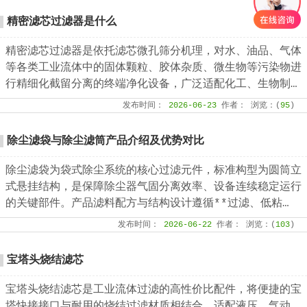
精密滤芯过滤器是什么
精密滤芯过滤器是依托滤芯微孔筛分机理，对水、油品、气体
等各类工业流体中的固体颗粒、胶体杂质、微生物等污染物进
行精细化截留分离的终端净化设备，广泛适配化工、生物制
药、食品加工、纯水制备、液压传动等工业场景，是流体纯
发布时间：
2026-06-23
作者：
浏览：(
95
)
化、工艺品质管控、设备防护的核心配套设备。设备核心优势
为过滤精度可控、运行工况稳定、运维流程简易，可适配连续
除尘滤袋与除尘滤筒产品介绍及优势对比
化工业生产工艺。
除尘滤袋为袋式除尘系统的核心过滤元件，标准构型为圆筒立
式悬挂结构，是保障除尘器气固分离效率、设备连续稳定运行
的关键部件。产品滤料配方与结构设计遵循**过滤、低粘
附、高耐久的技术准则，适配工业常态化除尘作业需求
发布时间：
2026-06-22
作者：
浏览：(
103
)
宝塔头烧结滤芯
宝塔头烧结滤芯是工业流体过滤的高性价比配件，将便捷的宝
塔快接接口与耐用的烧结过滤材质相结合，适配液压、气动、