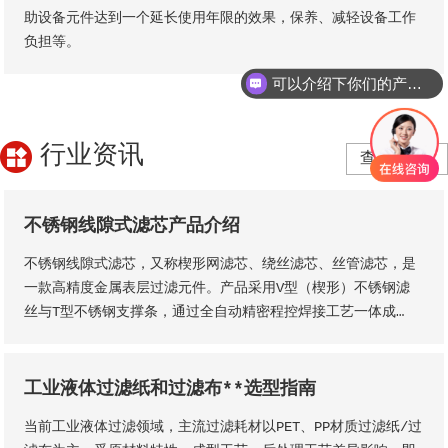
助设备元件达到一个延长使用年限的效果，保养、减轻设备工作
负担等。
可以介绍下你们的产品么？
行业资讯
查看更多>
不锈钢线隙式滤芯产品介绍
不锈钢线隙式滤芯，又称楔形网滤芯、绕丝滤芯​、丝管滤芯，是
一款高精度金属表层过滤元件。产品采用V型（楔形）不锈钢滤
丝与T型不锈钢支撑条，通过全自动精密程控焊接工艺一体成
型，结构稳固无断点，可根据工况需求适配各类连接接口。产品
形态灵活多元，可加工为筛管、筛板、筛片、筛篮、振动筛网、
异型滤芯等多种结构，且支持滤缝规格、丝径尺寸等核心参数个
工业液体过滤纸和过滤布**选型指南
性化定制。本厂出品的楔形网滤芯具备滤隙均匀、板面平整圆
当前工业液体过滤领域，主流过滤耗材以PET、PP材质过滤纸/过
润、过滤精度稳定、机械强度高、经久耐用等核心品质优势。