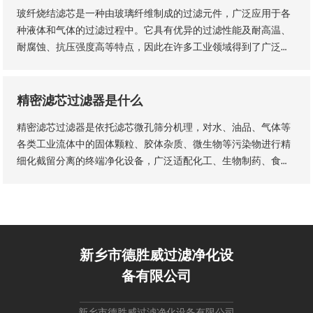
玻纤烧结滤芯是一种由玻璃纤维制成的过滤元件，广泛应用于各
种液体和气体的过滤过程中。它具有优异的过滤性能及耐高温、
耐腐蚀、抗压强度高等特点，因此在许多工业领域得到了广泛的
应用。玻纤烧结滤芯的主要材料是玻璃纤维采用独特的烧结工艺
制成的。
精密滤芯过滤器是什么
精密滤芯过滤器是依托滤芯微孔筛分机理，对水、油品、气体等
各类工业流体中的固体颗粒、胶体杂质、微生物等污染物进行精
细化截留分离的终端净化设备，广泛适配化工、生物制药、食品
加工、纯水制备、液压传动等工业场景，是流体纯化、工艺品质
管控、设备防护的核心配套设备。设备核心优势为过滤精度可
控、运行工况稳定、运维流程简易，可适配连续化工业生产工
艺。
新乡市德胜威过滤净化设
备有限公司
新乡市德胜威过滤净化设备有限公司