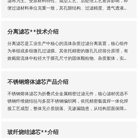
滤布为主。受原材料特性、成型工艺、后处理工艺差异影响，即
便过滤材料单位克重一致，其孔隙结构、过滤精度、透气透液性
等核心性能仍会存在显著差异，直接影响过滤工况的稳定性、过
滤成品品质及设备运行效率。因此，工业用户需结合实际生产工
况，依托**技术维度精准选型，具体选型标准与实施方法如下
分离滤芯**技术介绍
分离滤芯是工业生产中核心的流体杂质过滤分离装置，核心组件
为单组或多组微孔过滤膜。其依托精密的微孔孔径筛分原理，有
效截留流体中粒径大于膜孔尺寸的固体颗粒物、杂质絮体，实现
气、液两相流体的净化分离，保障流体介质洁净度，是工业过滤
净化系统的关键核心部件。该设备适配性极强，广泛应用于化
工、石油、钢铁、矿山等各类工业场景，为工业化稳定生产、产
不锈钢熔体滤芯产品介绍
品提质增效提供核心支撑。
不锈钢熔体滤芯为折叠式全金属精密过滤元件，核心滤材优选不
锈钢纤维烧结毡与多层不锈钢编织网，依托精密氩弧焊一体化焊
接工艺成型，整体无介质脱落、无渗漏隐患，从结构层面保障了
滤芯的机械强度、密封稳定性与长期服役性能。
玻纤烧结滤芯**介绍