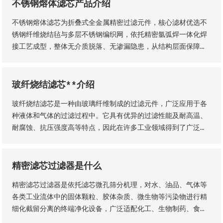
工、石油、钢铁、矿山等各类工业场景，为工业化稳定生产、产
不锈钢熔体滤芯产品介绍
品提质增效提供核心支撑。
不锈钢熔体滤芯为折叠式全金属精密过滤元件，核心滤材优选不
锈钢纤维烧结毡与多层不锈钢编织网，依托精密氩弧焊一体化焊
接工艺成型，整体无介质脱落、无渗漏隐患，从结构层面保障了
滤芯的机械强度、密封稳定性与长期服役性能。
玻纤烧结滤芯**介绍
玻纤烧结滤芯是一种由玻璃纤维制成的过滤元件，广泛应用于各
种液体和气体的过滤过程中。它具有优异的过滤性能及耐高温、
耐腐蚀、抗压强度高等特点，因此在许多工业领域得到了广泛的
应用。玻纤烧结滤芯的主要材料是玻璃纤维采用独特的烧结工艺
制成的。
精密滤芯过滤器是什么
精密滤芯过滤器是依托滤芯微孔筛分机理，对水、油品、气体等
各类工业流体中的固体颗粒、胶体杂质、微生物等污染物进行精
细化截留分离的终端净化设备，广泛适配化工、生物制药、食品
加工、纯水制备、液压传动等工业场景，是流体纯化、工艺品质