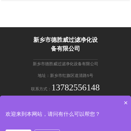
管控、设备防护的核心配套设备。设备核心优势为过滤精度可
控、运行工况稳定、运维流程简易，可适配连续化工业生产工
艺。
新乡市德胜威过滤净化设
备有限公司
新乡市德胜威过滤净化设备有限公司
地址：新乡市红旗区道清路5号
13782556148
联系方式：
×
英文版 →
欢迎来到本网站，请问有什么可以帮您？
Copyright © 新乡市德胜威过滤净化设备有限公司
豫ICP备20220201
37号-2