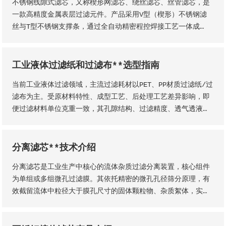
不锈钢线隙式滤芯，又称楔形网滤芯、绕丝滤芯​、丝管滤芯，是
一款高精度金属表层过滤元件。产品采用V型（楔形）不锈钢滤
丝与T型不锈钢支撑条，通过全自动精密程控焊接工艺一体成
型，结构稳固无断点，可根据工况需求适配各类连接接口。产品
形态灵活多元，可加工为筛管、筛板、筛片、筛篮、振动筛网、
异型滤芯等多种结构，且支持滤缝规格、丝径尺寸等核心参数个
工业液体过滤纸和过滤布**选型指南
性化定制。本厂出品的楔形网滤芯具备滤隙均匀、板面平整圆
当前工业液体过滤领域，主流过滤耗材以PET、PP材质过滤纸/过
润、过滤精度稳定、机械强度高、经久耐用等核心品质优势。
滤布为主。受原材料特性、成型工艺、后处理工艺差异影响，即
便过滤材料单位克重一致，其孔隙结构、过滤精度、透气透液性
等核心性能仍会存在显著差异，直接影响过滤工况的稳定性、过
滤成品品质及设备运行效率。因此，工业用户需结合实际生产工
况，依托**技术维度精准选型，具体选型标准与实施方法如下
分离滤芯**技术介绍
分离滤芯是工业生产中核心的流体杂质过滤分离装置，核心组件
为单组或多组微孔过滤膜。其依托精密的微孔孔径筛分原理，有
效截留流体中粒径大于膜孔尺寸的固体颗粒物、杂质絮体，实现
气、液两相流体的净化分离，保障流体介质洁净度，是工业过滤
净化系统的关键核心部件。该设备适配性极强，广泛应用于化