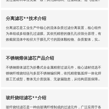
等核心性能仍会存在显著差异，直接影响过滤工况的稳定性、过
滤成品品质及设备运行效率。因此，工业用户需结合实际生产工
况，依托**技术维度精准选型，具体选型标准与实施方法如下
分离滤芯**技术介绍
分离滤芯是工业生产中核心的流体杂质过滤分离装置，核心组件
为单组或多组微孔过滤膜。其依托精密的微孔孔径筛分原理，有
效截留流体中粒径大于膜孔尺寸的固体颗粒物、杂质絮体，实现
气、液两相流体的净化分离，保障流体介质洁净度，是工业过滤
净化系统的关键核心部件。该设备适配性极强，广泛应用于化
工、石油、钢铁、矿山等各类工业场景，为工业化稳定生产、产
不锈钢熔体滤芯产品介绍
品提质增效提供核心支撑。
不锈钢熔体滤芯为折叠式全金属精密过滤元件，核心滤材优选不
锈钢纤维烧结毡与多层不锈钢编织网，依托精密氩弧焊一体化焊
接工艺成型，整体无介质脱落、无渗漏隐患，从结构层面保障了
滤芯的机械强度、密封稳定性与长期服役性能。
玻纤烧结滤芯**介绍
玻纤烧结滤芯是一种由玻璃纤维制成的过滤元件，广泛应用于各