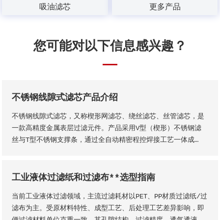
吸油滤芯
更多产品
您可能对以下信息感兴趣？
不锈钢线隙式滤芯产品介绍
不锈钢线隙式滤芯，又称楔形网滤芯、绕丝滤芯​、丝管滤芯，是
一款高精度金属表层过滤元件。产品采用V型（楔形）不锈钢滤
丝与T型不锈钢支撑条，通过全自动精密程控焊接工艺一体成
型，结构稳固无断点，可根据工况需求适配各类连接接口。产品
形态灵活多元，可加工为筛管、筛板、筛片、筛篮、振动筛网、
异型滤芯等多种结构，且支持滤缝规格、丝径尺寸等核心参数个
工业液体过滤纸和过滤布**选型指南
性化定制。本厂出品的楔形网滤芯具备滤隙均匀、板面平整圆
当前工业液体过滤领域，主流过滤耗材以PET、PP材质过滤纸/过
润、过滤精度稳定、机械强度高、经久耐用等核心品质优势。
滤布为主。受原材料特性、成型工艺、后处理工艺差异影响，即
便过滤材料单位克重一致，其孔隙结构、过滤精度、透气透液性