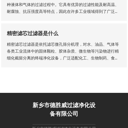
种液体和气体的过滤过程中。它具有优异的过滤性能及耐高温、
耐腐蚀、抗压强度高等特点，因此在许多工业领域得到了广泛的
应用。玻纤烧结滤芯的主要材料是玻璃纤维采用独特的烧结工艺
制成的。
精密滤芯过滤器是什么
精密滤芯过滤器是依托滤芯微孔筛分机理，对水、油品、气体等
各类工业流体中的固体颗粒、胶体杂质、微生物等污染物进行精
细化截留分离的终端净化设备，广泛适配化工、生物制药、食品
加工、纯水制备、液压传动等工业场景，是流体纯化、工艺品质
管控、设备防护的核心配套设备。设备核心优势为过滤精度可
控、运行工况稳定、运维流程简易，可适配连续化工业生产工
艺。
新乡市德胜威过滤净化设
备有限公司