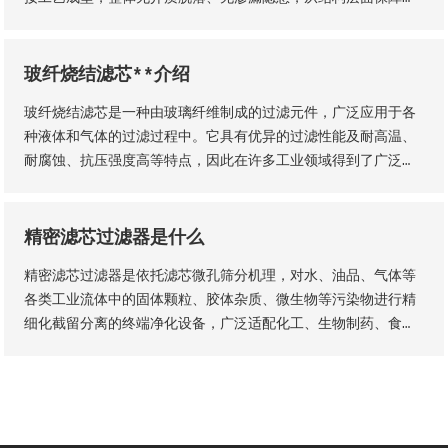
滤芯的机械强度、密封稳定性与长期服役性能。
玻纤烧结滤芯**介绍
玻纤烧结滤芯是一种由玻璃纤维制成的过滤元件，广泛应用于各
种液体和气体的过滤过程中。它具有优异的过滤性能及耐高温、
耐腐蚀、抗压强度高等特点，因此在许多工业领域得到了广泛的
应用。玻纤烧结滤芯的主要材料是玻璃纤维采用独特的烧结工艺
制成的。
精密滤芯过滤器是什么
精密滤芯过滤器是依托滤芯微孔筛分机理，对水、油品、气体等
各类工业流体中的固体颗粒、胶体杂质、微生物等污染物进行精
细化截留分离的终端净化设备，广泛适配化工、生物制药、食品
加工、纯水制备、液压传动等工业场景，是流体纯化、工艺品质
管控、设备防护的核心配套设备。设备核心优势为过滤精度可
控、运行工况稳定、运维流程简易，可适配连续化工业生产工
艺。