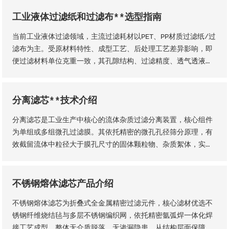
形态灵活多元，可加工为筛管、筛板、筛片、筛篮、振动筛网、
异型滤芯等多种结构，且支持滤缝规格、丝径尺寸等核心参数个
工业液体过滤纸和过滤布**选型指南
性化定制。本厂出品的楔形网滤芯具备滤隙均匀、板面平整圆
当前工业液体过滤领域，主流过滤耗材以PET、PP材质过滤纸/过
润、过滤精度稳定、机械强度高、经久耐用等核心品质优势。
滤布为主。受原材料特性、成型工艺、后处理工艺差异影响，即
便过滤材料单位克重一致，其孔隙结构、过滤精度、透气透液性
等核心性能仍会存在显著差异，直接影响过滤工况的稳定性、过
滤成品品质及设备运行效率。因此，工业用户需结合实际生产工
况，依托**技术维度精准选型，具体选型标准与实施方法如下
分离滤芯**技术介绍
分离滤芯是工业生产中核心的流体杂质过滤分离装置，核心组件
为单组或多组微孔过滤膜。其依托精密的微孔孔径筛分原理，有
效截留流体中粒径大于膜孔尺寸的固体颗粒物、杂质絮体，实现
气、液两相流体的净化分离，保障流体介质洁净度，是工业过滤
净化系统的关键核心部件。该设备适配性极强，广泛应用于化
工、石油、钢铁、矿山等各类工业场景，为工业化稳定生产、产
不锈钢熔体滤芯产品介绍
品提质增效提供核心支撑。
不锈钢熔体滤芯为折叠式全金属精密过滤元件，核心滤材优选不
锈钢纤维烧结毡与多层不锈钢编织网，依托精密氩弧焊一体化焊
接工艺成型，整体无介质脱落、无渗漏隐患，从结构层面保障了