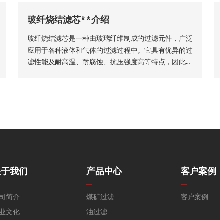
备运行效率。因此，工业用户需结合实际生产工况，依
玻纤烧结滤芯**介绍
托**技术维度精准选型，具体选型标准与实施方法如
下
玻纤烧结滤芯是一种由玻璃纤维制成的过滤元件，广泛
应用于各种液体和气体的过滤过程中。它具有优异的过
滤性能及耐高温、耐腐蚀、抗压强度高等特点，因此在
许多工业领域得到了广泛的应用。玻纤烧结滤芯的主要
材料是玻璃纤维采用独特的烧结工艺制成的。
关于我们
产品中心
客户案例
司简介
煤矿过滤
客户案例
业文化
油过滤