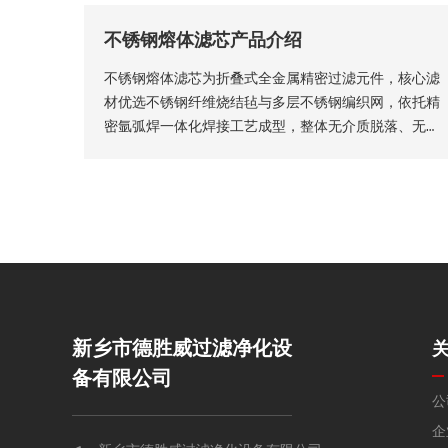
工为筛管、筛板、筛片、筛篮、振动筛网、异型滤芯等
不锈钢熔体滤芯产品介绍
多种结构，且支持滤缝规格、丝径尺寸等核心参数个性
化定制。本厂出品的楔形网滤芯具备滤隙均匀、板面平
不锈钢熔体滤芯为折叠式全金属精密过滤元件，核心滤
整圆润、过滤精度稳定、机械强度高、经久耐用等核心
材优选不锈钢纤维烧结毡与多层不锈钢编织网，依托精
品质优势。
密氩弧焊一体化焊接工艺成型，整体无介质脱落、无渗
漏隐患，从结构层面保障了滤芯的机械强度、密封稳定
性与长期服役性能。
新乡市德胜威过滤净化设
备有限公司
公
企