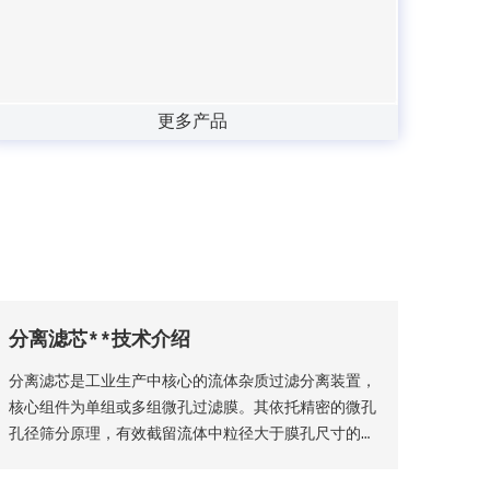
更多产品
分离滤芯**技术介绍
分离滤芯是工业生产中核心的流体杂质过滤分离装置，
核心组件为单组或多组微孔过滤膜。其依托精密的微孔
孔径筛分原理，有效截留流体中粒径大于膜孔尺寸的固
体颗粒物、杂质絮体，实现气、液两相流体的净化分
离，保障流体介质洁净度，是工业过滤净化系统的关键