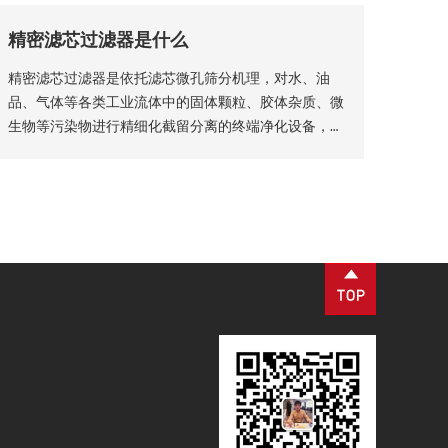
核心部件。该设备适配性极强，广泛应用于化工、石
精密滤芯过滤器是什么
油、钢铁、矿山等各类工业场景，为工业化稳定生产、
产品提质增效提供核心支撑。
精密滤芯过滤器是依托滤芯微孔筛分机理，对水、油
品、气体等各类工业流体中的固体颗粒、胶体杂质、微
生物等污染物进行精细化截留分离的终端净化设备，广
泛适配化工、生物制药、食品加工、纯水制备、液压传
动等工业场景，是流体纯化、工艺品质管控、设备防护
的核心配套设备。设备核心优势为过滤精度可控、运行
工况稳定、运维流程简易，可适配连续化工业生产工
艺。