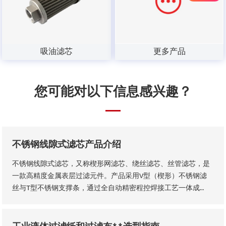
吸油滤芯
更多产品
您可能对以下信息感兴趣？
不锈钢线隙式滤芯产品介绍
不锈钢线隙式滤芯，又称楔形网滤芯、绕丝滤芯​、丝管滤芯，是
一款高精度金属表层过滤元件。产品采用V型（楔形）不锈钢滤
丝与T型不锈钢支撑条，通过全自动精密程控焊接工艺一体成
型，结构稳固无断点，可根据工况需求适配各类连接接口。产品
形态灵活多元，可加工为筛管、筛板、筛片、筛篮、振动筛网、
异型滤芯等多种结构，且支持滤缝规格、丝径尺寸等核心参数个