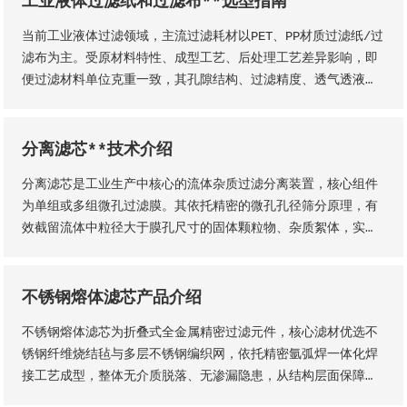
工业液体过滤纸和过滤布**选型指南
性化定制。本厂出品的楔形网滤芯具备滤隙均匀、板面平整圆
当前工业液体过滤领域，主流过滤耗材以PET、PP材质过滤纸/过
润、过滤精度稳定、机械强度高、经久耐用等核心品质优势。
滤布为主。受原材料特性、成型工艺、后处理工艺差异影响，即
便过滤材料单位克重一致，其孔隙结构、过滤精度、透气透液性
等核心性能仍会存在显著差异，直接影响过滤工况的稳定性、过
滤成品品质及设备运行效率。因此，工业用户需结合实际生产工
况，依托**技术维度精准选型，具体选型标准与实施方法如下
分离滤芯**技术介绍
分离滤芯是工业生产中核心的流体杂质过滤分离装置，核心组件
为单组或多组微孔过滤膜。其依托精密的微孔孔径筛分原理，有
效截留流体中粒径大于膜孔尺寸的固体颗粒物、杂质絮体，实现
气、液两相流体的净化分离，保障流体介质洁净度，是工业过滤
净化系统的关键核心部件。该设备适配性极强，广泛应用于化
工、石油、钢铁、矿山等各类工业场景，为工业化稳定生产、产
不锈钢熔体滤芯产品介绍
品提质增效提供核心支撑。
不锈钢熔体滤芯为折叠式全金属精密过滤元件，核心滤材优选不
锈钢纤维烧结毡与多层不锈钢编织网，依托精密氩弧焊一体化焊
接工艺成型，整体无介质脱落、无渗漏隐患，从结构层面保障了
滤芯的机械强度、密封稳定性与长期服役性能。