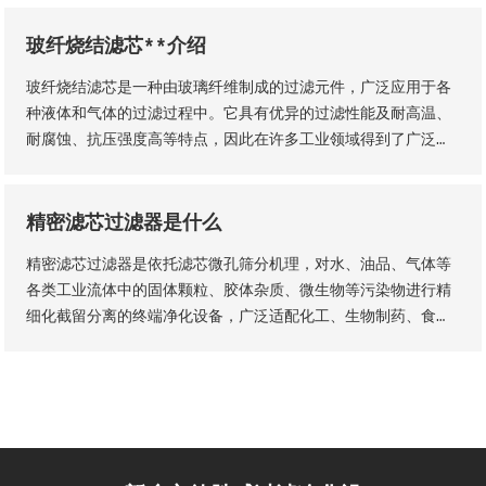
玻纤烧结滤芯**介绍
玻纤烧结滤芯是一种由玻璃纤维制成的过滤元件，广泛应用于各
种液体和气体的过滤过程中。它具有优异的过滤性能及耐高温、
耐腐蚀、抗压强度高等特点，因此在许多工业领域得到了广泛的
应用。玻纤烧结滤芯的主要材料是玻璃纤维采用独特的烧结工艺
制成的。
精密滤芯过滤器是什么
精密滤芯过滤器是依托滤芯微孔筛分机理，对水、油品、气体等
各类工业流体中的固体颗粒、胶体杂质、微生物等污染物进行精
细化截留分离的终端净化设备，广泛适配化工、生物制药、食品
加工、纯水制备、液压传动等工业场景，是流体纯化、工艺品质
管控、设备防护的核心配套设备。设备核心优势为过滤精度可
控、运行工况稳定、运维流程简易，可适配连续化工业生产工
艺。