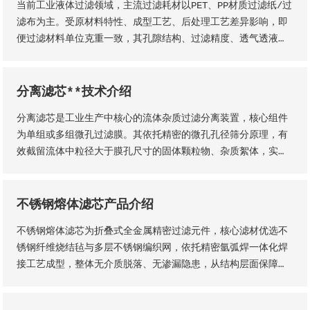
当前工业液体过滤领域，主流过滤耗材以PET、PP材质过滤纸/过
润、过滤精度稳定、机械强度高、经久耐用等核心品质优势。
滤布为主。受原材料特性、成型工艺、后处理工艺差异影响，即
便过滤材料单位克重一致，其孔隙结构、过滤精度、透气透液性
等核心性能仍会存在显著差异，直接影响过滤工况的稳定性、过
滤成品品质及设备运行效率。因此，工业用户需结合实际生产工
况，依托**技术维度精准选型，具体选型标准与实施方法如下
分离滤芯**技术介绍
分离滤芯是工业生产中核心的流体杂质过滤分离装置，核心组件
为单组或多组微孔过滤膜。其依托精密的微孔孔径筛分原理，有
效截留流体中粒径大于膜孔尺寸的固体颗粒物、杂质絮体，实现
气、液两相流体的净化分离，保障流体介质洁净度，是工业过滤
净化系统的关键核心部件。该设备适配性极强，广泛应用于化
工、石油、钢铁、矿山等各类工业场景，为工业化稳定生产、产
不锈钢熔体滤芯产品介绍
品提质增效提供核心支撑。
不锈钢熔体滤芯为折叠式全金属精密过滤元件，核心滤材优选不
锈钢纤维烧结毡与多层不锈钢编织网，依托精密氩弧焊一体化焊
接工艺成型，整体无介质脱落、无渗漏隐患，从结构层面保障了
滤芯的机械强度、密封稳定性与长期服役性能。