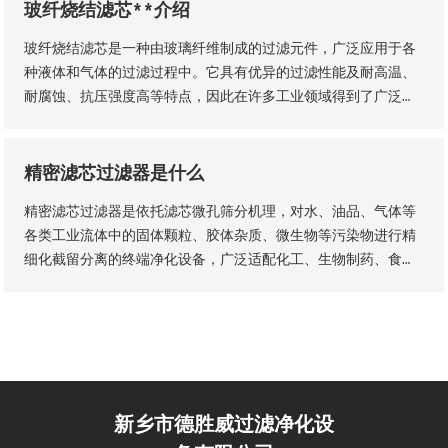
玻纤烧结滤芯**介绍
玻纤烧结滤芯是一种由玻璃纤维制成的过滤元件，广泛应用于各
种液体和气体的过滤过程中。它具有优异的过滤性能及耐高温、
耐腐蚀、抗压强度高等特点，因此在许多工业领域得到了广泛的
应用。玻纤烧结滤芯的主要材料是玻璃纤维采用独特的烧结工艺
制成的。
精密滤芯过滤器是什么
精密滤芯过滤器是依托滤芯微孔筛分机理，对水、油品、气体等
各类工业流体中的固体颗粒、胶体杂质、微生物等污染物进行精
细化截留分离的终端净化设备，广泛适配化工、生物制药、食品
加工、纯水制备、液压传动等工业场景，是流体纯化、工艺品质
管控、设备防护的核心配套设备。设备核心优势为过滤精度可
控、运行工况稳定、运维流程简易，可适配连续化工业生产工
艺。
新乡市德胜威过滤净化设