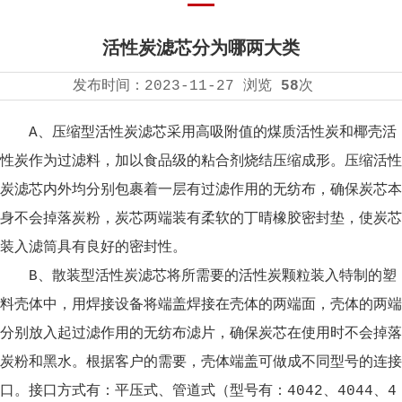
活性炭滤芯分为哪两大类
发布时间：
2023-11-27
浏览
58
次
A、压缩型
活性炭滤芯
采用高吸附值的煤质活性炭和椰壳活
性炭作为过滤料，加以食品级的粘合剂烧结压缩成形。压缩活性
炭滤芯内外均分别包裹着一层有过滤作用的无纺布，确保炭芯本
身不会掉落炭粉，炭芯两端装有柔软的丁晴橡胶密封垫，使炭芯
装入滤筒具有良好的密封性。
B、散装型
活性炭滤芯
将所需要的活性炭颗粒装入特制的塑
料壳体中，用焊接设备将端盖焊接在壳体的两端面，壳体的两端
分别放入起过滤作用的无纺布滤片，确保炭芯在使用时不会掉落
炭粉和黑水。根据客户的需要，壳体端盖可做成不同型号的连接
口。接口方式有：平压式、管道式（型号有：4042、4044、4