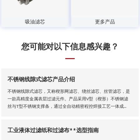
吸油滤芯
更多产品
您可能对以下信息感兴趣？
不锈钢线隙式滤芯产品介绍
不锈钢线隙式滤芯，又称楔形网滤芯、绕丝滤芯​、丝管滤芯，是
一款高精度金属表层过滤元件。产品采用V型（楔形）不锈钢滤
丝与T型不锈钢支撑条，通过全自动精密程控焊接工艺一体成
型，结构稳固无断点，可根据工况需求适配各类连接接口。产品
形态灵活多元，可加工为筛管、筛板、筛片、筛篮、振动筛网、
异型滤芯等多种结构，且支持滤缝规格、丝径尺寸等核心参数个
工业液体过滤纸和过滤布**选型指南
性化定制。本厂出品的楔形网滤芯具备滤隙均匀、板面平整圆