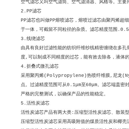
空气滤芯又叫空气滤筒、
空气滤清器
、风格等。主要
2.PP滤芯
PP滤芯也叫做PP熔喷滤芯，熔喷过滤芯由聚丙烯超
于一体，可截留不同粒径的杂质。滤芯精度范围.0.5
3.线绕滤芯
由具有良好过滤性能的纺织纤维纱线精密缠绕在多孔
度,可以制成不同精度的过芯，能有效去除各，液体
4.折叠式微孔滤芯
采用聚丙烯(Polypropylene)热喷纤维膜,尼
点。过滤精度范围可从0.1μm至60μm。滤芯端盖
严格的完整测试，以确保产品的性能稳定。
5.活性炭滤芯
活性炭滤芯产品有两大类:压缩型活性炭滤芯、散装
压缩型活性炭滤芯采用高吸附值的煤质活性炭和椰壳