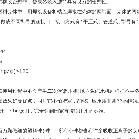
晴橡胶密封垫，使炭芯装入滤筒具有良好的密封性。
塑料壳体中，用焊接设备将端盖焊接在壳体的两端面，壳体的两
不同型号的连接口。接口方式有:平压式、管道式(型号有: 40
PP
8T
g/g)>120
器使用过程中不会产生二次污染,同时以不象纯水机那样把不中
滤效果好等优点，同时它不怕堵塞，能够适应水质非常**的情况
需煮开，即可饮用，完全达到国家直接饮用水的标准。
百万颗微细的塑料球(珠)，所有小球都含有许多吸收正离子的负