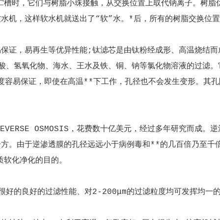
贮槽时，它们与树脂小珠接触，从交换位置上取代钠离子。树脂
水机，这样软水机就送出了“软”水。*后，所有的树脂交换位
易保证，易再生等优异性能;钛滤芯是由钛粉经成形、高温烧结而
如:硫酸、氢氧化物、海水、王水及铁、铜、钠等氯化物溶液的过滤
度容易保证，即使在高温**下工作，孔径也不会发生变形。其孔隙
EVERSE OSMOSIS，花费数十亿美元，经过多年研究而成
一方。由于逆渗透膜的孔径远远小于病例毒和**的几百倍乃至千
质软化净化的目的。
r ),具有很好的良好的过滤性能、对2-200μm的过滤粒度均可发