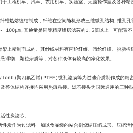
用于工程机车、汽车、农用机车、实验室、无菌操作室及各种精
细纤维热熔缠结制成，纤维在空间随机形成三维微孔结构,维孔
- 100μm,其通量是同等精度峰房滤芯的1.5倍以上，可配
骨架上精制而成的。其纱线材料有丙纶纤维、晴纶纤维、脱脂棉
的悬浮物、颗粒杂质等，对各种液体有较高的净化效果。
龙(Nylonb)聚四氟乙烯(PTEE)微孔滤膜等为过滤介质制作
密封及整体结构连接均采用热熔粘接。滤芯接头为国际通用的三种型
型活性炭滤芯。
活性炭作为过滤料，加以食品级的粘合剂烧结压缩成形。压缩活