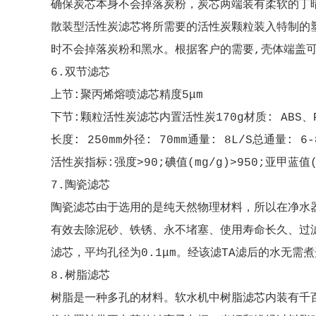
确保炭芯本身不会掉落炭粉，炭芯两端装有柔软的丁
散装型活性炭滤芯将所需要的活性炭颗粒装入特制的
时不会掉落炭粉和黑水。根据客户的需要,壳体端盖可做成
6.双节滤芯
上节:聚丙烯熔喷
滤芯
精度5μm
下节:颗粒活性炭滤芯内置活性炭170g材质: ABS、
长度: 250mm外径: 70mm通量: 8L/S总通量: 6-
活性炭指标:强度>90;碘值(mg/g)>950;亚甲蓝值(m
7.陶瓷滤芯
陶瓷滤芯由于选用的是纯天然物理材料，所以在净水
有效去除泥砂、铁锈、永不堵塞、使用寿命长久、过
滤芯，平均孔径为0.1μm。经该滤TA滤后的水无
8.树脂
滤芯
树脂是一种多孔的材料。软水机中树脂滤芯内装有千