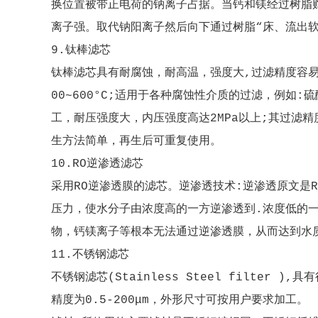
换位置被带正电荷的钠离子占据。当钙和镁经过树脂
离子强。取代钠阳离子然后向下通过树脂“床、流出软
9.钛棒滤芯
钛棒滤芯具有耐腐蚀，耐高温，强度大,过滤精度容
00~600°C;适用于各种腐蚀性介质的过滤，例
工，耐压强度大，内压强度高达2MPa以上;其过滤精
生方法简单，再生后可重复使用。
10.RO逆渗透滤芯
采用RO逆渗透膜的滤芯。逆渗透技术:逆渗透原文是R
压力，使水分子由浓度高的一方逆渗透到.浓度低的
物，钙镁离子等根本无法通过逆渗透膜，从而达到水
11.不锈钢滤芯
不锈钢滤芯(Stainless Steel filte
精度为0.5-200μm，外形尺寸可按用户要求加工。