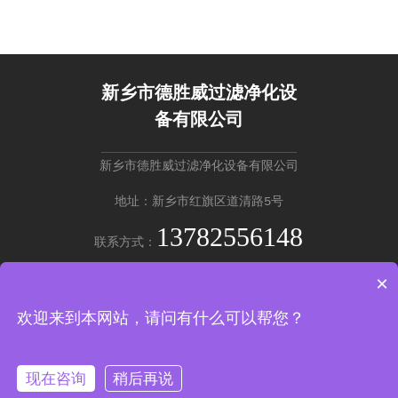
控、运行工况稳定、运维流程简易，可适配连续化工业生产工
艺。
新乡市德胜威过滤净化设
备有限公司
新乡市德胜威过滤净化设备有限公司
地址：新乡市红旗区道清路5号
13782556148
联系方式：
×
英文版 →
欢迎来到本网站，请问有什么可以帮您？
Copyright © 新乡市德胜威过滤净化设备有限公司
豫ICP备20220201
37号-2
现在咨询
稍后再说