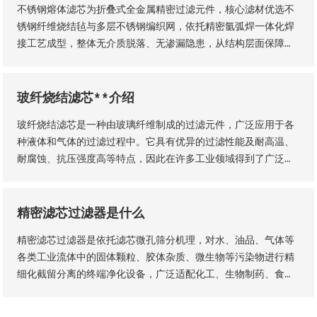
不锈钢熔体滤芯为折叠式全金属精密过滤元件，核心滤材优选不
锈钢纤维烧结毡与多层不锈钢编织网，依托精密氩弧焊一体化焊
接工艺成型，整体无介质脱落、无渗漏隐患，从结构层面保障了
滤芯的机械强度、密封稳定性与长期服役性能。
玻纤烧结滤芯**介绍
玻纤烧结滤芯是一种由玻璃纤维制成的过滤元件，广泛应用于各
种液体和气体的过滤过程中。它具有优异的过滤性能及耐高温、
耐腐蚀、抗压强度高等特点，因此在许多工业领域得到了广泛的
应用。玻纤烧结滤芯的主要材料是玻璃纤维采用独特的烧结工艺
制成的。
精密滤芯过滤器是什么
精密滤芯过滤器是依托滤芯微孔筛分机理，对水、油品、气体等
各类工业流体中的固体颗粒、胶体杂质、微生物等污染物进行精
细化截留分离的终端净化设备，广泛适配化工、生物制药、食品
加工、纯水制备、液压传动等工业场景，是流体纯化、工艺品质
管控、设备防护的核心配套设备。设备核心优势为过滤精度可