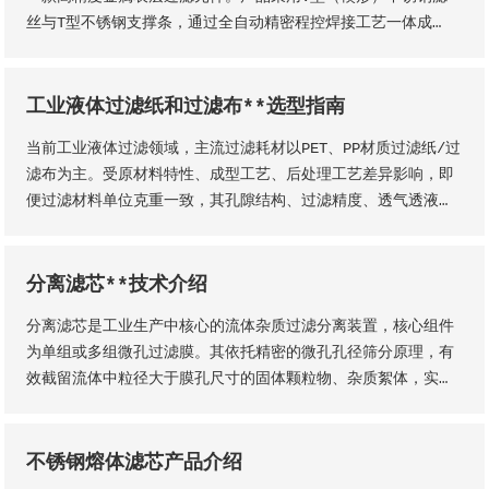
丝与T型不锈钢支撑条，通过全自动精密程控焊接工艺一体成
型，结构稳固无断点，可根据工况需求适配各类连接接口。产品
形态灵活多元，可加工为筛管、筛板、筛片、筛篮、振动筛网、
异型滤芯等多种结构，且支持滤缝规格、丝径尺寸等核心参数个
工业液体过滤纸和过滤布**选型指南
性化定制。本厂出品的楔形网滤芯具备滤隙均匀、板面平整圆
当前工业液体过滤领域，主流过滤耗材以PET、PP材质过滤纸/过
润、过滤精度稳定、机械强度高、经久耐用等核心品质优势。
滤布为主。受原材料特性、成型工艺、后处理工艺差异影响，即
便过滤材料单位克重一致，其孔隙结构、过滤精度、透气透液性
等核心性能仍会存在显著差异，直接影响过滤工况的稳定性、过
滤成品品质及设备运行效率。因此，工业用户需结合实际生产工
况，依托**技术维度精准选型，具体选型标准与实施方法如下
分离滤芯**技术介绍
分离滤芯是工业生产中核心的流体杂质过滤分离装置，核心组件
为单组或多组微孔过滤膜。其依托精密的微孔孔径筛分原理，有
效截留流体中粒径大于膜孔尺寸的固体颗粒物、杂质絮体，实现
气、液两相流体的净化分离，保障流体介质洁净度，是工业过滤
净化系统的关键核心部件。该设备适配性极强，广泛应用于化
工、石油、钢铁、矿山等各类工业场景，为工业化稳定生产、产
不锈钢熔体滤芯产品介绍
品提质增效提供核心支撑。