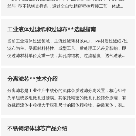
丝与T型不锈钢支撑条，通过全自动精密程控焊接工艺一体成
型，结构稳固无断点，可根据工况需求适配各类连接接口。产品
形态灵活多元，可加工为筛管、筛板、筛片、筛篮、振动筛网、
异型滤芯等多种结构，且支持滤缝规格、丝径尺寸等核心参数个
工业液体过滤纸和过滤布**选型指南
性化定制。本厂出品的楔形网滤芯具备滤隙均匀、板面平整圆
当前工业液体过滤领域，主流过滤耗材以PET、PP材质过滤纸/过
润、过滤精度稳定、机械强度高、经久耐用等核心品质优势。
滤布为主。受原材料特性、成型工艺、后处理工艺差异影响，即
便过滤材料单位克重一致，其孔隙结构、过滤精度、透气透液性
等核心性能仍会存在显著差异，直接影响过滤工况的稳定性、过
滤成品品质及设备运行效率。因此，工业用户需结合实际生产工
况，依托**技术维度精准选型，具体选型标准与实施方法如下
分离滤芯**技术介绍
分离滤芯是工业生产中核心的流体杂质过滤分离装置，核心组件
为单组或多组微孔过滤膜。其依托精密的微孔孔径筛分原理，有
效截留流体中粒径大于膜孔尺寸的固体颗粒物、杂质絮体，实现
气、液两相流体的净化分离，保障流体介质洁净度，是工业过滤
净化系统的关键核心部件。该设备适配性极强，广泛应用于化
工、石油、钢铁、矿山等各类工业场景，为工业化稳定生产、产
不锈钢熔体滤芯产品介绍
品提质增效提供核心支撑。