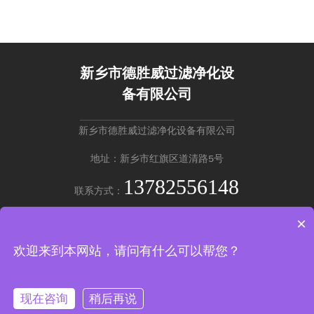
控、运行工况稳定、运维流程简易，可适配连续化工业生产工
艺。
新乡市德胜威过滤净化设
备有限公司
新乡市德胜威过滤净化设备有限公司
地址：新乡市红旗区道清路5号
13782556148
联系方式：
×
英文版 →
欢迎来到本网站，请问有什么可以帮您？
Copyright © 新乡市德胜威过滤净化设备有限公司
豫ICP备20220201
37号-2
现在咨询
稍后再说