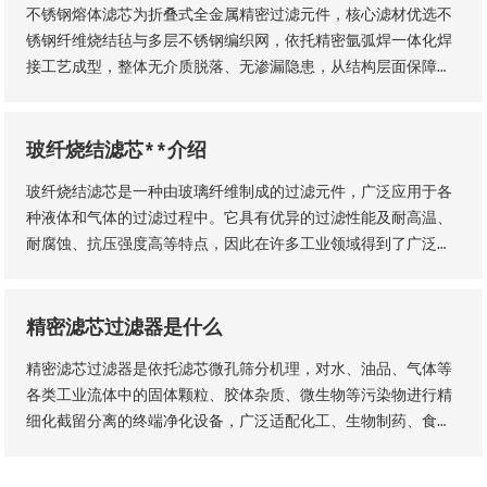
不锈钢熔体滤芯为折叠式全金属精密过滤元件，核心滤材优选不
锈钢纤维烧结毡与多层不锈钢编织网，依托精密氩弧焊一体化焊
接工艺成型，整体无介质脱落、无渗漏隐患，从结构层面保障了
滤芯的机械强度、密封稳定性与长期服役性能。
玻纤烧结滤芯**介绍
玻纤烧结滤芯是一种由玻璃纤维制成的过滤元件，广泛应用于各
种液体和气体的过滤过程中。它具有优异的过滤性能及耐高温、
耐腐蚀、抗压强度高等特点，因此在许多工业领域得到了广泛的
应用。玻纤烧结滤芯的主要材料是玻璃纤维采用独特的烧结工艺
制成的。
精密滤芯过滤器是什么
精密滤芯过滤器是依托滤芯微孔筛分机理，对水、油品、气体等
各类工业流体中的固体颗粒、胶体杂质、微生物等污染物进行精
细化截留分离的终端净化设备，广泛适配化工、生物制药、食品
加工、纯水制备、液压传动等工业场景，是流体纯化、工艺品质
管控、设备防护的核心配套设备。设备核心优势为过滤精度可