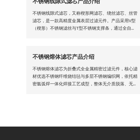
不锈钢线隙式滤芯产品介绍
不锈钢线隙式滤芯，又称楔形网滤芯、绕丝滤芯​、丝管
滤芯，是一款高精度金属表层过滤元件。产品采用V型
（楔形）不锈钢滤丝与T型不锈钢支撑条，通过全自动
精密程控焊接工艺一体成型，结构稳固无断点，可根据
工况需求适配各类连接接口。产品形态灵活多元，可加
工为筛管、筛板、筛片、筛篮、振动筛网、异型滤芯等
不锈钢熔体滤芯产品介绍
多种结构，且支持滤缝规格、丝径尺寸等核心参数个性
化定制。本厂出品的楔形网滤芯具备滤隙均匀、板面平
不锈钢熔体滤芯为折叠式全金属精密过滤元件，核心滤
整圆润、过滤精度稳定、机械强度高、经久耐用等核心
材优选不锈钢纤维烧结毡与多层不锈钢编织网，依托精
品质优势。
密氩弧焊一体化焊接工艺成型，整体无介质脱落、无渗
漏隐患，从结构层面保障了滤芯的机械强度、密封稳定
性与长期服役性能。