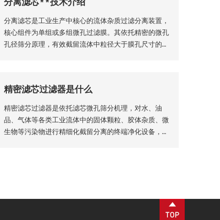
分离滤芯**技术介绍
分离滤芯是工业生产中核心的流体杂质过滤分离装置，
核心组件为单组或多组微孔过滤膜。其依托精密的微孔
孔径筛分原理，有效截留流体中粒径大于膜孔尺寸的固
体颗粒物、杂质絮体，实现气、液两相流体的净化分
离，保障流体介质洁净度，是工业过滤净化系统的关键
核心部件。该设备适配性极强，广泛应用于化工、石
精密滤芯过滤器是什么
油、钢铁、矿山等各类工业场景，为工业化稳定生产、
产品提质增效提供核心支撑。
精密滤芯过滤器是依托滤芯微孔筛分机理，对水、油
品、气体等各类工业流体中的固体颗粒、胶体杂质、微
生物等污染物进行精细化截留分离的终端净化设备，广
泛适配化工、生物制药、食品加工、纯水制备、液压传
动等工业场景，是流体纯化、工艺品质管控、设备防护
的核心配套设备。设备核心优势为过滤精度可控、运行
工况稳定、运维流程简易，可适配连续化工业生产工
艺。