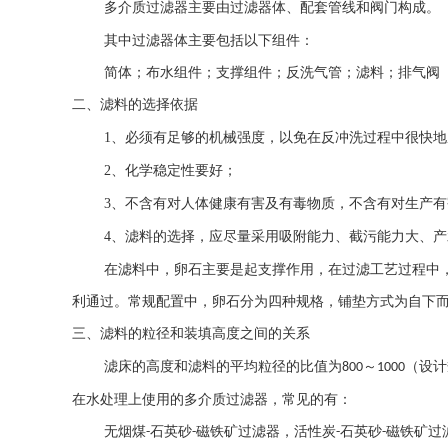
多介质过滤器
主要由过滤器体、配套管线和阀门构成。
其中过滤器体主要包括以下组件：
简体；布水组件；支撑组件；反洗气管；滤料；排气阀
二、
滤料的选择依据
1、
必须有足够的机械强度，以免在反冲洗过程中很快地
2、
化学稳定性要好；
3、
不含有对人体健康有害及有毒物质，不含有对生产有
4、
滤料的选择，应尽量采用吸附能力、截污能力大、产
在滤料中，卵石主要是起支撑作用，在过滤工艺过程中
利通过。常规配置中，卵石分为四种规格，铺垫方式为自下
三、
滤料的粒径和装填高度之间的关系
滤床的高度和滤料的平均粒径的比值为
～
（设
800
1000
在水处理上使用的多介质过滤器，常见的有：
无烟煤
石英砂
磁铁矿过滤器，活性炭
石英砂
磁铁矿过
-
-
-
-