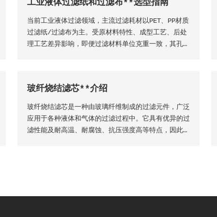
工业液体过滤纸和过滤布**选型指南
当前工业液体过滤领域，主流过滤耗材以PET、PP材质
过滤纸/过滤布为主。受原材料特性、成型工艺、后处
理工艺差异影响，即便过滤材料单位克重一致，其孔隙
结构、过滤精度、透气透液性等核心性能仍会存在显著
差异，直接影响过滤工况的稳定性、过滤成品品质及设
备运行效率。因此，工业用户需结合实际生产工况，依
玻纤烧结滤芯**介绍
托**技术维度精准选型，具体选型标准与实施方法如
下
玻纤烧结滤芯是一种由玻璃纤维制成的过滤元件，广泛
应用于各种液体和气体的过滤过程中。它具有优异的过
滤性能及耐高温、耐腐蚀、抗压强度高等特点，因此在
许多工业领域得到了广泛的应用。玻纤烧结滤芯的主要
材料是玻璃纤维采用独特的烧结工艺制成的。