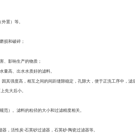
（外置）等。
磨损和破碎；
害、影响生产的物质；
水量高、出水水质好的滤料。
，因其强度高，相互之间的间距缝隙稳定，孔隙大，便于正洗工序中，滤
而上先大后小。
计规范）。滤料的粒径的大小和过滤精度相关。
滤器，活性炭
石英砂过滤器，石英砂
陶瓷过滤器等。
-
-