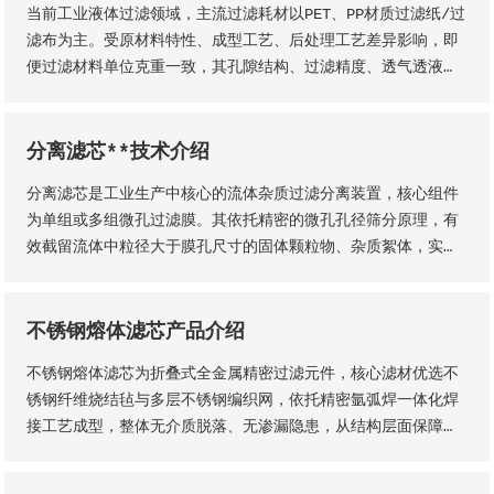
当前工业液体过滤领域，主流过滤耗材以PET、PP材质过滤纸/过
润、过滤精度稳定、机械强度高、经久耐用等核心品质优势。
滤布为主。受原材料特性、成型工艺、后处理工艺差异影响，即
便过滤材料单位克重一致，其孔隙结构、过滤精度、透气透液性
等核心性能仍会存在显著差异，直接影响过滤工况的稳定性、过
滤成品品质及设备运行效率。因此，工业用户需结合实际生产工
况，依托**技术维度精准选型，具体选型标准与实施方法如下
分离滤芯**技术介绍
分离滤芯是工业生产中核心的流体杂质过滤分离装置，核心组件
为单组或多组微孔过滤膜。其依托精密的微孔孔径筛分原理，有
效截留流体中粒径大于膜孔尺寸的固体颗粒物、杂质絮体，实现
气、液两相流体的净化分离，保障流体介质洁净度，是工业过滤
净化系统的关键核心部件。该设备适配性极强，广泛应用于化
工、石油、钢铁、矿山等各类工业场景，为工业化稳定生产、产
不锈钢熔体滤芯产品介绍
品提质增效提供核心支撑。
不锈钢熔体滤芯为折叠式全金属精密过滤元件，核心滤材优选不
锈钢纤维烧结毡与多层不锈钢编织网，依托精密氩弧焊一体化焊
接工艺成型，整体无介质脱落、无渗漏隐患，从结构层面保障了
滤芯的机械强度、密封稳定性与长期服役性能。