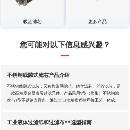
吸油滤芯
更多产品
您可能对以下信息感兴趣？
不锈钢线隙式滤芯产品介绍
不锈钢线隙式滤芯，又称楔形网滤芯、绕丝滤芯​、丝管滤芯，是
一款高精度金属表层过滤元件。产品采用V型（楔形）不锈钢滤
丝与T型不锈钢支撑条，通过全自动精密程控焊接工艺一体成
型，结构稳固无断点，可根据工况需求适配各类连接接口。产品
形态灵活多元，可加工为筛管、筛板、筛片、筛篮、振动筛网、
异型滤芯等多种结构，且支持滤缝规格、丝径尺寸等核心参数个
工业液体过滤纸和过滤布**选型指南
性化定制。本厂出品的楔形网滤芯具备滤隙均匀、板面平整圆