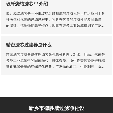
玻纤烧结滤芯**介绍
玻纤烧结滤芯是一种由玻璃纤维制成的过滤元件，广泛应用于各
种液体和气体的过滤过程中。它具有优异的过滤性能及耐高温、
耐腐蚀、抗压强度高等特点，因此在许多工业领域得到了广泛的
应用。玻纤烧结滤芯的主要材料是玻璃纤维采用独特的烧结工艺
制成的。
精密滤芯过滤器是什么
精密滤芯过滤器是依托滤芯微孔筛分机理，对水、油品、气体等
各类工业流体中的固体颗粒、胶体杂质、微生物等污染物进行精
细化截留分离的终端净化设备，广泛适配化工、生物制药、食品
加工、纯水制备、液压传动等工业场景，是流体纯化、工艺品质
管控、设备防护的核心配套设备。设备核心优势为过滤精度可
控、运行工况稳定、运维流程简易，可适配连续化工业生产工
艺。
新乡市德胜威过滤净化设