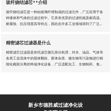
玻纤烧结滤芯**介绍
玻纤烧结滤芯是一种由玻璃纤维制成的过滤元件，广泛应用于各
种液体和气体的过滤过程中。它具有优异的过滤性能及耐高温、
耐腐蚀、抗压强度高等特点，因此在许多工业领域得到了广泛的
应用。玻纤烧结滤芯的主要材料是玻璃纤维采用独特的烧结工艺
制成的。
精密滤芯过滤器是什么
精密滤芯过滤器是依托滤芯微孔筛分机理，对水、油品、气体等
各类工业流体中的固体颗粒、胶体杂质、微生物等污染物进行精
细化截留分离的终端净化设备，广泛适配化工、生物制药、食品
加工、纯水制备、液压传动等工业场景，是流体纯化、工艺品质
管控、设备防护的核心配套设备。设备核心优势为过滤精度可
控、运行工况稳定、运维流程简易，可适配连续化工业生产工
艺。
新乡市德胜威过滤净化设