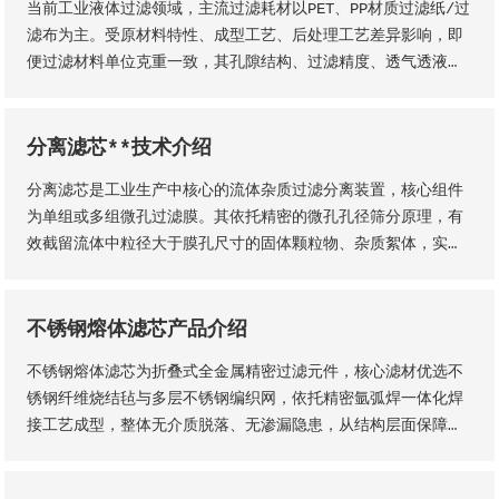
当前工业液体过滤领域，主流过滤耗材以PET、PP材质过滤纸/过
润、过滤精度稳定、机械强度高、经久耐用等核心品质优势。
滤布为主。受原材料特性、成型工艺、后处理工艺差异影响，即
便过滤材料单位克重一致，其孔隙结构、过滤精度、透气透液性
等核心性能仍会存在显著差异，直接影响过滤工况的稳定性、过
滤成品品质及设备运行效率。因此，工业用户需结合实际生产工
况，依托**技术维度精准选型，具体选型标准与实施方法如下
分离滤芯**技术介绍
分离滤芯是工业生产中核心的流体杂质过滤分离装置，核心组件
为单组或多组微孔过滤膜。其依托精密的微孔孔径筛分原理，有
效截留流体中粒径大于膜孔尺寸的固体颗粒物、杂质絮体，实现
气、液两相流体的净化分离，保障流体介质洁净度，是工业过滤
净化系统的关键核心部件。该设备适配性极强，广泛应用于化
工、石油、钢铁、矿山等各类工业场景，为工业化稳定生产、产
不锈钢熔体滤芯产品介绍
品提质增效提供核心支撑。
不锈钢熔体滤芯为折叠式全金属精密过滤元件，核心滤材优选不
锈钢纤维烧结毡与多层不锈钢编织网，依托精密氩弧焊一体化焊
接工艺成型，整体无介质脱落、无渗漏隐患，从结构层面保障了
滤芯的机械强度、密封稳定性与长期服役性能。