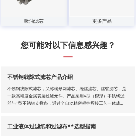
吸油滤芯
更多产品
您可能对以下信息感兴趣？
不锈钢线隙式滤芯产品介绍
不锈钢线隙式滤芯，又称楔形网滤芯、绕丝滤芯​、丝管滤芯，是
一款高精度金属表层过滤元件。产品采用V型（楔形）不锈钢滤
丝与T型不锈钢支撑条，通过全自动精密程控焊接工艺一体成
型，结构稳固无断点，可根据工况需求适配各类连接接口。产品
形态灵活多元，可加工为筛管、筛板、筛片、筛篮、振动筛网、
异型滤芯等多种结构，且支持滤缝规格、丝径尺寸等核心参数个
工业液体过滤纸和过滤布**选型指南
性化定制。本厂出品的楔形网滤芯具备滤隙均匀、板面平整圆