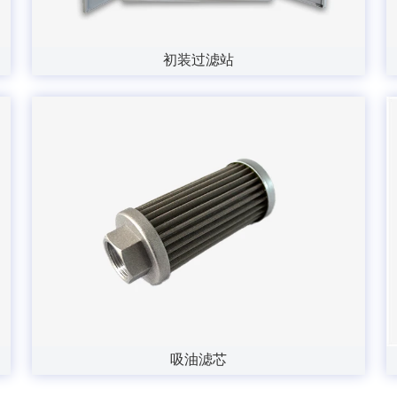
初装过滤站
吸油滤芯