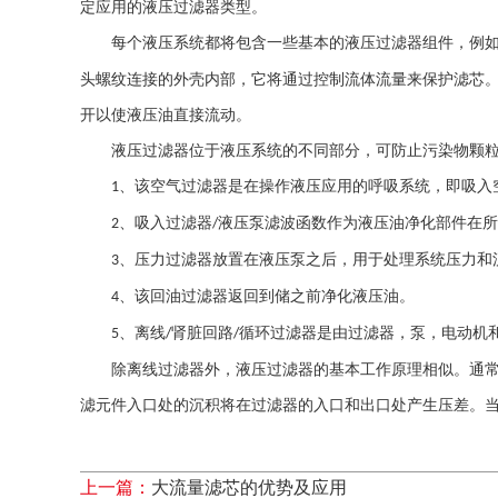
定应用的液压过滤器类型。
每个液压系统都将包含一些基本的液压过滤器组件，例如
头螺纹连接的外壳内部，它将通过控制流体流量来保护滤芯。
开以使液压油直接流动。
液压过滤器
位于液压系统的不同部分，可防止污染物颗
、
该空气过滤器是在操作液压应用的呼吸系统，即吸入
1
、
吸入过滤器
液压泵滤波函数作为液压油净化部件在所
2
/
、
压力过滤器放置在液压泵之后，用于处理系统压力和
3
、
该
回油过滤器
返回到储之前净化液压油。
4
、
离线
肾脏回路
循环过滤器是由过滤器，泵，电动机和
5
/
/
除离线过滤器外，液压过滤器的基本工作原理相似。通常，
滤元件入口处的沉积将在过滤器的入口和出口处产生压差。当
上一篇：
大流量滤芯的优势及应用