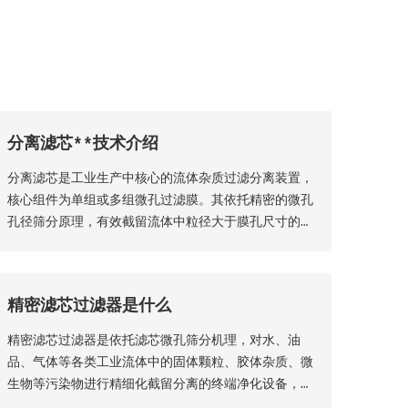
分离滤芯**技术介绍
分离滤芯是工业生产中核心的流体杂质过滤分离装置，
核心组件为单组或多组微孔过滤膜。其依托精密的微孔
孔径筛分原理，有效截留流体中粒径大于膜孔尺寸的固
体颗粒物、杂质絮体，实现气、液两相流体的净化分
离，保障流体介质洁净度，是工业过滤净化系统的关键
核心部件。该设备适配性极强，广泛应用于化工、石
精密滤芯过滤器是什么
油、钢铁、矿山等各类工业场景，为工业化稳定生产、
产品提质增效提供核心支撑。
精密滤芯过滤器是依托滤芯微孔筛分机理，对水、油
品、气体等各类工业流体中的固体颗粒、胶体杂质、微
生物等污染物进行精细化截留分离的终端净化设备，广
泛适配化工、生物制药、食品加工、纯水制备、液压传