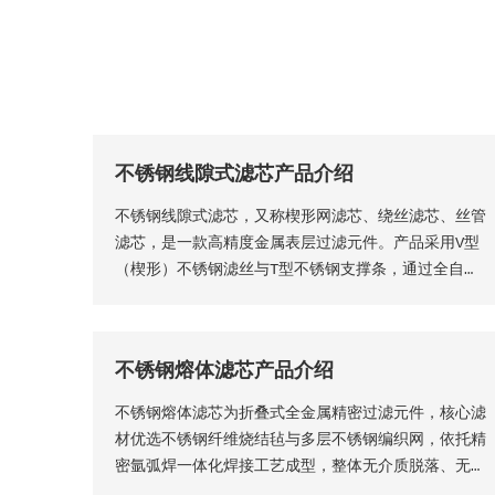
不锈钢线隙式滤芯产品介绍
不锈钢线隙式滤芯，又称楔形网滤芯、绕丝滤芯​、丝管
滤芯，是一款高精度金属表层过滤元件。产品采用V型
（楔形）不锈钢滤丝与T型不锈钢支撑条，通过全自动
精密程控焊接工艺一体成型，结构稳固无断点，可根据
工况需求适配各类连接接口。产品形态灵活多元，可加
工为筛管、筛板、筛片、筛篮、振动筛网、异型滤芯等
不锈钢熔体滤芯产品介绍
多种结构，且支持滤缝规格、丝径尺寸等核心参数个性
化定制。本厂出品的楔形网滤芯具备滤隙均匀、板面平
不锈钢熔体滤芯为折叠式全金属精密过滤元件，核心滤
整圆润、过滤精度稳定、机械强度高、经久耐用等核心
材优选不锈钢纤维烧结毡与多层不锈钢编织网，依托精
品质优势。
密氩弧焊一体化焊接工艺成型，整体无介质脱落、无渗
漏隐患，从结构层面保障了滤芯的机械强度、密封稳定