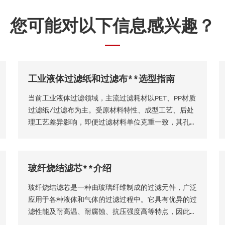
您可能对以下信息感兴趣？
工业液体过滤纸和过滤布**选型指南
当前工业液体过滤领域，主流过滤耗材以PET、PP材质
过滤纸/过滤布为主。受原材料特性、成型工艺、后处
理工艺差异影响，即便过滤材料单位克重一致，其孔隙
结构、过滤精度、透气透液性等核心性能仍会存在显著
差异，直接影响过滤工况的稳定性、过滤成品品质及设
备运行效率。因此，工业用户需结合实际生产工况，依
玻纤烧结滤芯**介绍
托**技术维度精准选型，具体选型标准与实施方法如
下
玻纤烧结滤芯是一种由玻璃纤维制成的过滤元件，广泛
应用于各种液体和气体的过滤过程中。它具有优异的过
滤性能及耐高温、耐腐蚀、抗压强度高等特点，因此在
许多工业领域得到了广泛的应用。玻纤烧结滤芯的主要