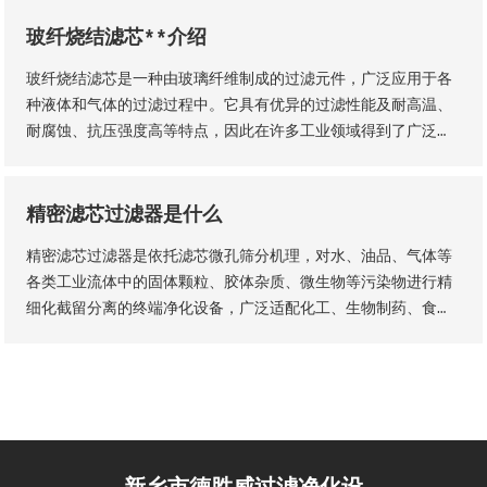
玻纤烧结滤芯**介绍
玻纤烧结滤芯是一种由玻璃纤维制成的过滤元件，广泛应用于各
种液体和气体的过滤过程中。它具有优异的过滤性能及耐高温、
耐腐蚀、抗压强度高等特点，因此在许多工业领域得到了广泛的
应用。玻纤烧结滤芯的主要材料是玻璃纤维采用独特的烧结工艺
制成的。
精密滤芯过滤器是什么
精密滤芯过滤器是依托滤芯微孔筛分机理，对水、油品、气体等
各类工业流体中的固体颗粒、胶体杂质、微生物等污染物进行精
细化截留分离的终端净化设备，广泛适配化工、生物制药、食品
加工、纯水制备、液压传动等工业场景，是流体纯化、工艺品质
管控、设备防护的核心配套设备。设备核心优势为过滤精度可
控、运行工况稳定、运维流程简易，可适配连续化工业生产工
艺。