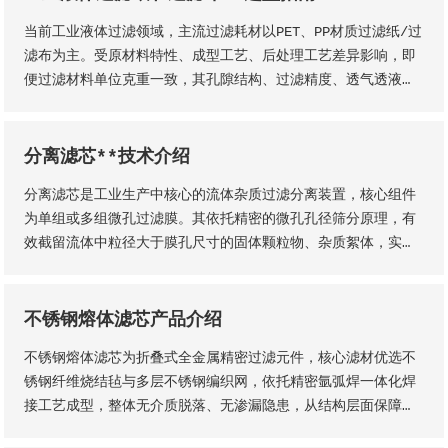
性化定制。本厂出品的楔形网滤芯具备滤隙均匀、板面平整圆
当前工业液体过滤领域，主流过滤耗材以PET、PP材质过滤纸/过
润、过滤精度稳定、机械强度高、经久耐用等核心品质优势。
滤布为主。受原材料特性、成型工艺、后处理工艺差异影响，即
便过滤材料单位克重一致，其孔隙结构、过滤精度、透气透液性
等核心性能仍会存在显著差异，直接影响过滤工况的稳定性、过
滤成品品质及设备运行效率。因此，工业用户需结合实际生产工
况，依托**技术维度精准选型，具体选型标准与实施方法如下
分离滤芯**技术介绍
分离滤芯是工业生产中核心的流体杂质过滤分离装置，核心组件
为单组或多组微孔过滤膜。其依托精密的微孔孔径筛分原理，有
效截留流体中粒径大于膜孔尺寸的固体颗粒物、杂质絮体，实现
气、液两相流体的净化分离，保障流体介质洁净度，是工业过滤
净化系统的关键核心部件。该设备适配性极强，广泛应用于化
工、石油、钢铁、矿山等各类工业场景，为工业化稳定生产、产
不锈钢熔体滤芯产品介绍
品提质增效提供核心支撑。
不锈钢熔体滤芯为折叠式全金属精密过滤元件，核心滤材优选不
锈钢纤维烧结毡与多层不锈钢编织网，依托精密氩弧焊一体化焊
接工艺成型，整体无介质脱落、无渗漏隐患，从结构层面保障了
滤芯的机械强度、密封稳定性与长期服役性能。