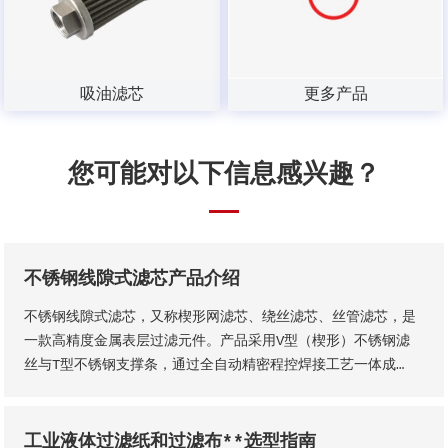
吸油滤芯
更多产品
您可能对以下信息感兴趣？
不锈钢线隙式滤芯产品介绍
不锈钢线隙式滤芯，又称楔形网滤芯、绕丝滤芯​、丝管滤芯，是
一款高精度金属表层过滤元件。产品采用V型（楔形）不锈钢滤
丝与T型不锈钢支撑条，通过全自动精密程控焊接工艺一体成
型，结构稳固无断点，可根据工况需求适配各类连接接口。产品
形态灵活多元，可加工为筛管、筛板、筛片、筛篮、振动筛网、
异型滤芯等多种结构，且支持滤缝规格、丝径尺寸等核心参数个
工业液体过滤纸和过滤布**选型指南