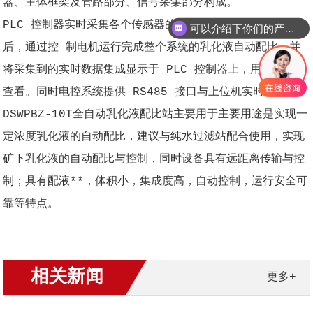
器、主体框架及管路部分、信号采集部分构成。
PLC 控制器实时采集各个传感器的实时数据，经分析处理
可以介绍下你们的产品么？
后，通过控 制电机运行完成整个系统的乳化液自动配比，并
将采集到的实时数据集成显示于 PLC 控制器上，用户可实时
查看。同时电控系统提供 RS485 接口与上位机实时通讯。
DSWPBZ-10T全自动乳化液配比站主要用于主要用途是实现一
定浓度乳化液的自动配比，建议与纯水过滤站配合使用，实现
矿下乳化液的自动配比与控制，同时设备具有远距离传输与控
制；具有配液**，体积小，集成度高，自动控制，运行安全可
靠等特点。
相关新闻
更多+