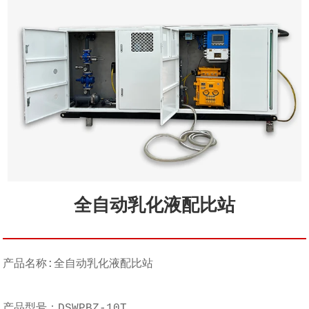
全自动乳化液配比站
产品名称:全自动乳化液配比站
产品型号：DSWPBZ-10T