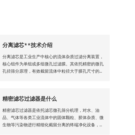
分离滤芯**技术介绍
分离滤芯是工业生产中核心的流体杂质过滤分离装置，
核心组件为单组或多组微孔过滤膜。其依托精密的微孔
孔径筛分原理，有效截留流体中粒径大于膜孔尺寸的固
体颗粒物、杂质絮体，实现气、液两相流体的净化分
离，保障流体介质洁净度，是工业过滤净化系统的关键
核心部件。该设备适配性极强，广泛应用于化工、石
精密滤芯过滤器是什么
油、钢铁、矿山等各类工业场景，为工业化稳定生产、
产品提质增效提供核心支撑。
精密滤芯过滤器是依托滤芯微孔筛分机理，对水、油
品、气体等各类工业流体中的固体颗粒、胶体杂质、微
生物等污染物进行精细化截留分离的终端净化设备，广
泛适配化工、生物制药、食品加工、纯水制备、液压传