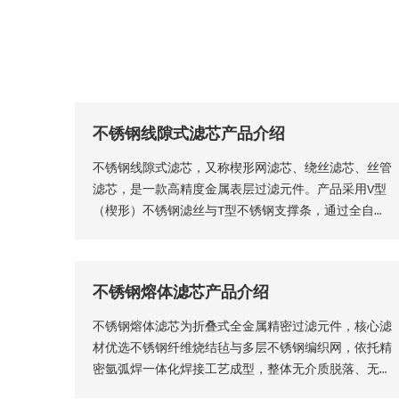
不锈钢线隙式滤芯产品介绍
不锈钢线隙式滤芯，又称楔形网滤芯、绕丝滤芯​、丝管
滤芯，是一款高精度金属表层过滤元件。产品采用V型
（楔形）不锈钢滤丝与T型不锈钢支撑条，通过全自动
精密程控焊接工艺一体成型，结构稳固无断点，可根据
工况需求适配各类连接接口。产品形态灵活多元，可加
工为筛管、筛板、筛片、筛篮、振动筛网、异型滤芯等
不锈钢熔体滤芯产品介绍
多种结构，且支持滤缝规格、丝径尺寸等核心参数个性
化定制。本厂出品的楔形网滤芯具备滤隙均匀、板面平
不锈钢熔体滤芯为折叠式全金属精密过滤元件，核心滤
整圆润、过滤精度稳定、机械强度高、经久耐用等核心
材优选不锈钢纤维烧结毡与多层不锈钢编织网，依托精
品质优势。
密氩弧焊一体化焊接工艺成型，整体无介质脱落、无渗
漏隐患，从结构层面保障了滤芯的机械强度、密封稳定