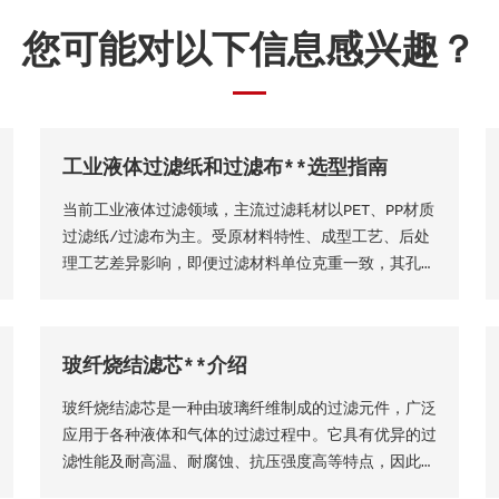
您可能对以下信息感兴趣？
工业液体过滤纸和过滤布**选型指南
当前工业液体过滤领域，主流过滤耗材以PET、PP材质
过滤纸/过滤布为主。受原材料特性、成型工艺、后处
理工艺差异影响，即便过滤材料单位克重一致，其孔隙
结构、过滤精度、透气透液性等核心性能仍会存在显著
差异，直接影响过滤工况的稳定性、过滤成品品质及设
备运行效率。因此，工业用户需结合实际生产工况，依
玻纤烧结滤芯**介绍
托**技术维度精准选型，具体选型标准与实施方法如
下
玻纤烧结滤芯是一种由玻璃纤维制成的过滤元件，广泛
应用于各种液体和气体的过滤过程中。它具有优异的过
滤性能及耐高温、耐腐蚀、抗压强度高等特点，因此在
许多工业领域得到了广泛的应用。玻纤烧结滤芯的主要