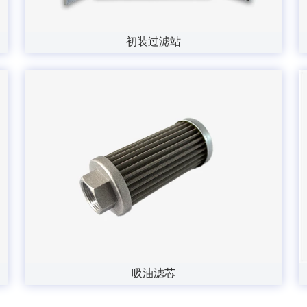
初装过滤站
吸油滤芯