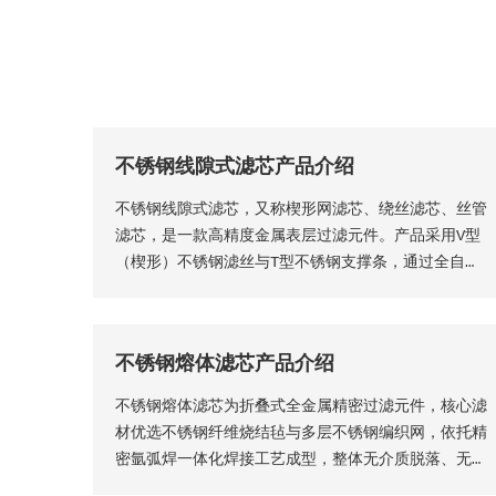
不锈钢线隙式滤芯产品介绍
不锈钢线隙式滤芯，又称楔形网滤芯、绕丝滤芯​、丝管
滤芯，是一款高精度金属表层过滤元件。产品采用V型
（楔形）不锈钢滤丝与T型不锈钢支撑条，通过全自动
精密程控焊接工艺一体成型，结构稳固无断点，可根据
工况需求适配各类连接接口。产品形态灵活多元，可加
工为筛管、筛板、筛片、筛篮、振动筛网、异型滤芯等
不锈钢熔体滤芯产品介绍
多种结构，且支持滤缝规格、丝径尺寸等核心参数个性
化定制。本厂出品的楔形网滤芯具备滤隙均匀、板面平
不锈钢熔体滤芯为折叠式全金属精密过滤元件，核心滤
整圆润、过滤精度稳定、机械强度高、经久耐用等核心
材优选不锈钢纤维烧结毡与多层不锈钢编织网，依托精
品质优势。
密氩弧焊一体化焊接工艺成型，整体无介质脱落、无渗
漏隐患，从结构层面保障了滤芯的机械强度、密封稳定