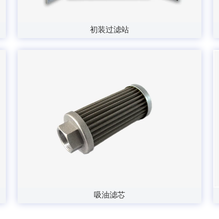
初装过滤站
吸油滤芯