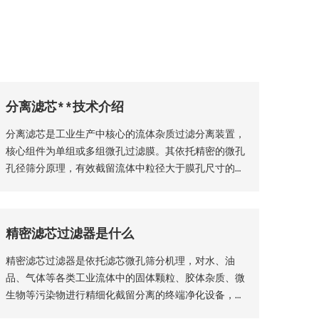
分离滤芯**技术介绍
分离滤芯是工业生产中核心的流体杂质过滤分离装置，
核心组件为单组或多组微孔过滤膜。其依托精密的微孔
孔径筛分原理，有效截留流体中粒径大于膜孔尺寸的固
体颗粒物、杂质絮体，实现气、液两相流体的净化分
离，保障流体介质洁净度，是工业过滤净化系统的关键
核心部件。该设备适配性极强，广泛应用于化工、石
精密滤芯过滤器是什么
油、钢铁、矿山等各类工业场景，为工业化稳定生产、
产品提质增效提供核心支撑。
精密滤芯过滤器是依托滤芯微孔筛分机理，对水、油
品、气体等各类工业流体中的固体颗粒、胶体杂质、微
生物等污染物进行精细化截留分离的终端净化设备，广
泛适配化工、生物制药、食品加工、纯水制备、液压传