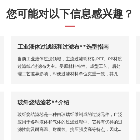
您可能对以下信息感兴趣？
工业液体过滤纸和过滤布**选型指南
当前工业液体过滤领域，主流过滤耗材以PET、PP材质
过滤纸/过滤布为主。受原材料特性、成型工艺、后处
理工艺差异影响，即便过滤材料单位克重一致，其孔隙
结构、过滤精度、透气透液性等核心性能仍会存在显著
差异，直接影响过滤工况的稳定性、过滤成品品质及设
备运行效率。因此，工业用户需结合实际生产工况，依
玻纤烧结滤芯**介绍
托**技术维度精准选型，具体选型标准与实施方法如
下
玻纤烧结滤芯是一种由玻璃纤维制成的过滤元件，广泛
应用于各种液体和气体的过滤过程中。它具有优异的过
滤性能及耐高温、耐腐蚀、抗压强度高等特点，因此在
许多工业领域得到了广泛的应用。玻纤烧结滤芯的主要