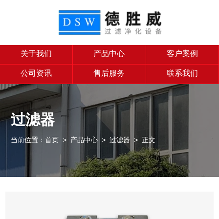
关于我们
产品中心
客户案例
公司资讯
售后服务
联系我们
过滤器
当前位置：
首页
>
产品中心
>
过滤器
> 正文