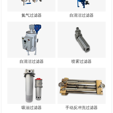
氮气过滤器
自清洁过滤器
自清洁过滤器
喷雾过滤器
吸油过滤器
手动反冲洗过滤器