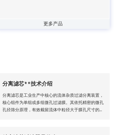
更多产品
分离滤芯**技术介绍
分离滤芯是工业生产中核心的流体杂质过滤分离装置，
核心组件为单组或多组微孔过滤膜。其依托精密的微孔
孔径筛分原理，有效截留流体中粒径大于膜孔尺寸的固
体颗粒物、杂质絮体，实现气、液两相流体的净化分
离，保障流体介质洁净度，是工业过滤净化系统的关键
核心部件。该设备适配性极强，广泛应用于化工、石