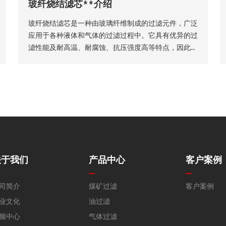
玻纤烧结滤芯**介绍
托**技术维度精准选型，具体选型标准与实施方法如
下
玻纤烧结滤芯是一种由玻璃纤维制成的过滤元件，广泛
应用于各种液体和气体的过滤过程中。它具有优异的过
滤性能及耐高温、耐腐蚀、抗压强度高等特点，因此在
许多工业领域得到了广泛的应用。玻纤烧结滤芯的主要
材料是玻璃纤维采用独特的烧结工艺制成的。
关于我们
产品中心
客户案例
司简介
煤矿过滤
客户案例
业文化
油过滤
频中心
气体过滤