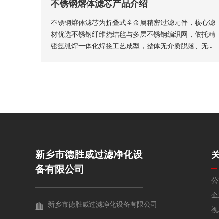
不锈钢熔体滤芯产品介绍
多种结构，且支持滤缝规格、丝径尺寸等核心参数个性
化定制。本厂出品的楔形网滤芯具备滤隙均匀、板面平
不锈钢熔体滤芯为折叠式全金属精密过滤元件，核心滤
整圆润、过滤精度稳定、机械强度高、经久耐用等核心
材优选不锈钢纤维烧结毡与多层不锈钢编织网，依托精
品质优势。
密氩弧焊一体化焊接工艺成型，整体无介质脱落、无渗
漏隐患，从结构层面保障了滤芯的机械强度、密封稳定
性与长期服役性能。
新乡市德胜威过滤净化设
备有限公司
公
企
新乡市德胜威过滤净化设备有限公司
视