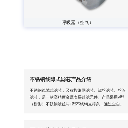
呼吸器（空气）
不锈钢线隙式滤芯产品介绍
不锈钢线隙式滤芯，又称楔形网滤芯、绕丝滤芯​、丝管
滤芯，是一款高精度金属表层过滤元件。产品采用V型
（楔形）不锈钢滤丝与T型不锈钢支撑条，通过全自动
精密程控焊接工艺一体成型，结构稳固无断点，可根据
工况需求适配各类连接接口。产品形态灵活多元，可加
工为筛管、筛板、筛片、筛篮、振动筛网、异型滤芯等