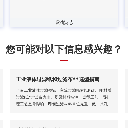
吸油滤芯
您可能对以下信息感兴趣？
工业液体过滤纸和过滤布**选型指南
当前工业液体过滤领域，主流过滤耗材以PET、PP材质
过滤纸/过滤布为主。受原材料特性、成型工艺、后处
理工艺差异影响，即便过滤材料单位克重一致，其孔隙
结构、过滤精度、透气透液性等核心性能仍会存在显著
差异，直接影响过滤工况的稳定性、过滤成品品质及设
备运行效率。因此，工业用户需结合实际生产工况，依