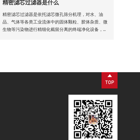
精密滤芯过滤器是什么
油、钢铁、矿山等各类工业场景，为工业化稳定生产、
产品提质增效提供核心支撑。
精密滤芯过滤器是依托滤芯微孔筛分机理，对水、油
品、气体等各类工业流体中的固体颗粒、胶体杂质、微
生物等污染物进行精细化截留分离的终端净化设备，广
泛适配化工、生物制药、食品加工、纯水制备、液压传
动等工业场景，是流体纯化、工艺品质管控、设备防护
的核心配套设备。设备核心优势为过滤精度可控、运行
工况稳定、运维流程简易，可适配连续化工业生产工
艺。