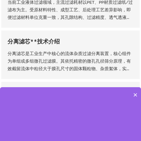
当前工业液体过滤领域，主流过滤耗材以PET、PP材质过滤纸/过
润、过滤精度稳定、机械强度高、经久耐用等核心品质优势。
滤布为主。受原材料特性、成型工艺、后处理工艺差异影响，即
便过滤材料单位克重一致，其孔隙结构、过滤精度、透气透液性
等核心性能仍会存在显著差异，直接影响过滤工况的稳定性、过
滤成品品质及设备运行效率。因此，工业用户需结合实际生产工
况，依托**技术维度精准选型，具体选型标准与实施方法如下
分离滤芯**技术介绍
分离滤芯是工业生产中核心的流体杂质过滤分离装置，核心组件
为单组或多组微孔过滤膜。其依托精密的微孔孔径筛分原理，有
效截留流体中粒径大于膜孔尺寸的固体颗粒物、杂质絮体，实现
气、液两相流体的净化分离，保障流体介质洁净度，是工业过滤
净化系统的关键核心部件。该设备适配性极强，广泛应用于化
工、石油、钢铁、矿山等各类工业场景，为工业化稳定生产、产
不锈钢熔体滤芯产品介绍
×
品提质增效提供核心支撑。
不锈钢熔体滤芯为折叠式全金属精密过滤元件，核心滤材优选不
锈钢纤维烧结毡与多层不锈钢编织网，依托精密氩弧焊一体化焊
接工艺成型，整体无介质脱落、无渗漏隐患，从结构层面保障了
滤芯的机械强度、密封稳定性与长期服役性能。