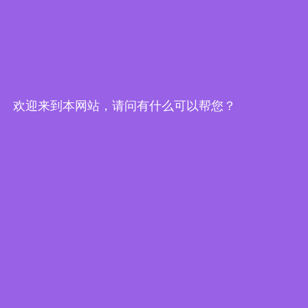
玻纤烧结滤芯**介绍
玻纤烧结滤芯是一种由玻璃纤维制成的过滤元件，广泛应用于各
种液体和气体的过滤过程中。它具有优异的过滤性能及耐高温、
耐腐蚀、抗压强度高等特点，因此在许多工业领域得到了广泛的
应用。玻纤烧结滤芯的主要材料是玻璃纤维采用独特的烧结工艺
制成的。
欢迎来到本网站，请问有什么可以帮您？
精密滤芯过滤器是什么
精密滤芯过滤器是依托滤芯微孔筛分机理，对水、油品、气体等
各类工业流体中的固体颗粒、胶体杂质、微生物等污染物进行精
细化截留分离的终端净化设备，广泛适配化工、生物制药、食品
加工、纯水制备、液压传动等工业场景，是流体纯化、工艺品质
管控、设备防护的核心配套设备。设备核心优势为过滤精度可
控、运行工况稳定、运维流程简易，可适配连续化工业生产工
艺。
新乡市德胜威过滤净化设