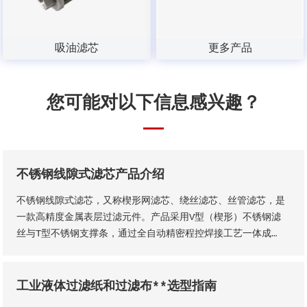
吸油滤芯
更多产品
您可能对以下信息感兴趣？
不锈钢线隙式滤芯产品介绍
不锈钢线隙式滤芯，又称楔形网滤芯、绕丝滤芯​、丝管滤芯，是
一款高精度金属表层过滤元件。产品采用V型（楔形）不锈钢滤
丝与T型不锈钢支撑条，通过全自动精密程控焊接工艺一体成
型，结构稳固无断点，可根据工况需求适配各类连接接口。产品
形态灵活多元，可加工为筛管、筛板、筛片、筛篮、振动筛网、
异型滤芯等多种结构，且支持滤缝规格、丝径尺寸等核心参数个
工业液体过滤纸和过滤布**选型指南
性化定制。本厂出品的楔形网滤芯具备滤隙均匀、板面平整圆