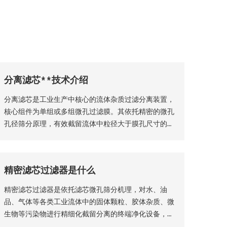
分离滤芯**技术介绍
分离滤芯是工业生产中核心的流体杂质过滤分离装置，
核心组件为单组或多组微孔过滤膜。其依托精密的微孔
孔径筛分原理，有效截留流体中粒径大于膜孔尺寸的固
体颗粒物、杂质絮体，实现气、液两相流体的净化分
离，保障流体介质洁净度，是工业过滤净化系统的关键
核心部件。该设备适配性极强，广泛应用于化工、石
精密滤芯过滤器是什么
油、钢铁、矿山等各类工业场景，为工业化稳定生产、
产品提质增效提供核心支撑。
精密滤芯过滤器是依托滤芯微孔筛分机理，对水、油
品、气体等各类工业流体中的固体颗粒、胶体杂质、微
生物等污染物进行精细化截留分离的终端净化设备，广
泛适配化工、生物制药、食品加工、纯水制备、液压传