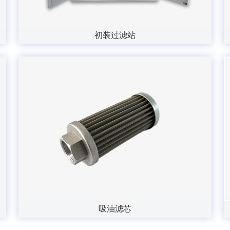
初装过滤站
吸油滤芯