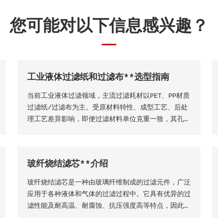
您可能对以下信息感兴趣？
工业液体过滤纸和过滤布**选型指南
当前工业液体过滤领域，主流过滤耗材以PET、PP材质
过滤纸/过滤布为主。受原材料特性、成型工艺、后处
理工艺差异影响，即便过滤材料单位克重一致，其孔隙
结构、过滤精度、透气透液性等核心性能仍会存在显著
差异，直接影响过滤工况的稳定性、过滤成品品质及设
备运行效率。因此，工业用户需结合实际生产工况，依
玻纤烧结滤芯**介绍
托**技术维度精准选型，具体选型标准与实施方法如
下
玻纤烧结滤芯是一种由玻璃纤维制成的过滤元件，广泛
应用于各种液体和气体的过滤过程中。它具有优异的过
滤性能及耐高温、耐腐蚀、抗压强度高等特点，因此在
许多工业领域得到了广泛的应用。玻纤烧结滤芯的主要