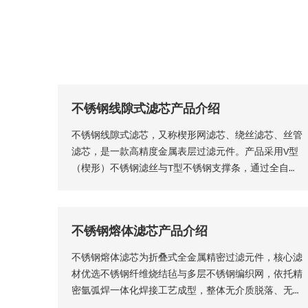
不锈钢线隙式滤芯产品介绍
不锈钢线隙式滤芯，又称楔形网滤芯、绕丝滤芯​、丝管
滤芯，是一款高精度金属表层过滤元件。产品采用V型
（楔形）不锈钢滤丝与T型不锈钢支撑条，通过全自动
精密程控焊接工艺一体成型，结构稳固无断点，可根据
工况需求适配各类连接接口。产品形态灵活多元，可加
工为筛管、筛板、筛片、筛篮、振动筛网、异型滤芯等
不锈钢熔体滤芯产品介绍
多种结构，且支持滤缝规格、丝径尺寸等核心参数个性
化定制。本厂出品的楔形网滤芯具备滤隙均匀、板面平
不锈钢熔体滤芯为折叠式全金属精密过滤元件，核心滤
整圆润、过滤精度稳定、机械强度高、经久耐用等核心
材优选不锈钢纤维烧结毡与多层不锈钢编织网，依托精
品质优势。
密氩弧焊一体化焊接工艺成型，整体无介质脱落、无渗
漏隐患，从结构层面保障了滤芯的机械强度、密封稳定