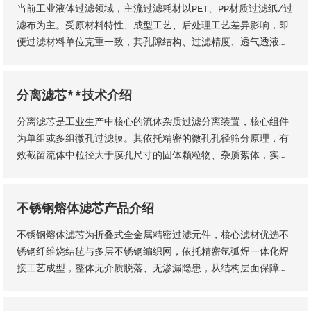
当前工业液体过滤领域，主流过滤耗材以PET、PP材质过滤纸/过
润、过滤精度稳定、机械强度高、经久耐用等核心品质优势。
滤布为主。受原材料特性、成型工艺、后处理工艺差异影响，即
便过滤材料单位克重一致，其孔隙结构、过滤精度、透气透液性
等核心性能仍会存在显著差异，直接影响过滤工况的稳定性、过
滤成品品质及设备运行效率。因此，工业用户需结合实际生产工
况，依托**技术维度精准选型，具体选型标准与实施方法如下
分离滤芯**技术介绍
分离滤芯是工业生产中核心的流体杂质过滤分离装置，核心组件
为单组或多组微孔过滤膜。其依托精密的微孔孔径筛分原理，有
效截留流体中粒径大于膜孔尺寸的固体颗粒物、杂质絮体，实现
气、液两相流体的净化分离，保障流体介质洁净度，是工业过滤
净化系统的关键核心部件。该设备适配性极强，广泛应用于化
工、石油、钢铁、矿山等各类工业场景，为工业化稳定生产、产
不锈钢熔体滤芯产品介绍
品提质增效提供核心支撑。
不锈钢熔体滤芯为折叠式全金属精密过滤元件，核心滤材优选不
锈钢纤维烧结毡与多层不锈钢编织网，依托精密氩弧焊一体化焊
接工艺成型，整体无介质脱落、无渗漏隐患，从结构层面保障了
滤芯的机械强度、密封稳定性与长期服役性能。