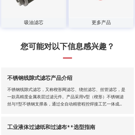
吸油滤芯
更多产品
您可能对以下信息感兴趣？
不锈钢线隙式滤芯产品介绍
不锈钢线隙式滤芯，又称楔形网滤芯、绕丝滤芯​、丝管滤芯，是
一款高精度金属表层过滤元件。产品采用V型（楔形）不锈钢滤
丝与T型不锈钢支撑条，通过全自动精密程控焊接工艺一体成
型，结构稳固无断点，可根据工况需求适配各类连接接口。产品
形态灵活多元，可加工为筛管、筛板、筛片、筛篮、振动筛网、
异型滤芯等多种结构，且支持滤缝规格、丝径尺寸等核心参数个
工业液体过滤纸和过滤布**选型指南
性化定制。本厂出品的楔形网滤芯具备滤隙均匀、板面平整圆