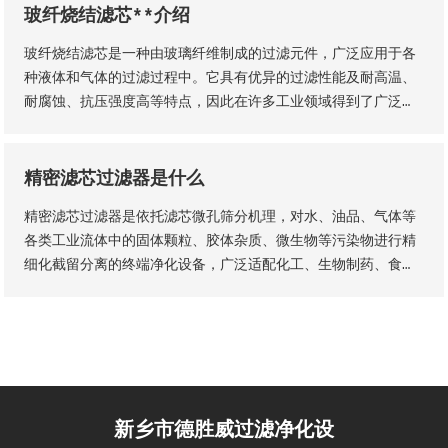
玻纤烧结滤芯**介绍
玻纤烧结滤芯是一种由玻璃纤维制成的过滤元件，广泛应用于各
种液体和气体的过滤过程中。它具有优异的过滤性能及耐高温、
耐腐蚀、抗压强度高等特点，因此在许多工业领域得到了广泛的
应用。玻纤烧结滤芯的主要材料是玻璃纤维采用独特的烧结工艺
制成的。
精密滤芯过滤器是什么
精密滤芯过滤器是依托滤芯微孔筛分机理，对水、油品、气体等
各类工业流体中的固体颗粒、胶体杂质、微生物等污染物进行精
细化截留分离的终端净化设备，广泛适配化工、生物制药、食品
加工、纯水制备、液压传动等工业场景，是流体纯化、工艺品质
管控、设备防护的核心配套设备。设备核心优势为过滤精度可
控、运行工况稳定、运维流程简易，可适配连续化工业生产工
艺。
新乡市德胜威过滤净化设